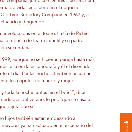
de la compañía, junto con Dennis Hassam. Para
 forma de vida, sino también el negocio
la Old Lyric Repertory Company en 1967 y, a
actuando y dirigiendo.
n involucradas en el teatro. La tía de Richie
na compañía de teatro infantil y su padre
uela secundaria.
 1999, aunque no se hicieron pareja hasta más
s, ella era la escenógrafa y él el diseñador
ante el día. Por las noches, también actuaban
ente los papeles de marido y mujer.
y toda la noche juntos [en el Lyric]”, dice
 mediados del verano, le pedí que se casara
ue dijera que sí”.
atro hijos también están empezando a
os mayores ya han actuado en el escenario del