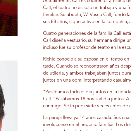
Actualmente, Call es codirector artístico 
Call, el teatro no es solo un trabajo y una
familiar. Su abuelo, W. Vosco Call, fundó 
sus 88 años, sigue activo en la compañía, 
Cuatro generaciones de la familia Call está
Call diseña vestuario, su hermana dirige u
incluso fue su profesor de teatro en la esc
Richie conoció a su esposa en el teatro en
tarde. Cuando se reencontraron años despué
de utilería, y ambos trabajaban juntos dur
juntos en una obra, interpretando casualm
“Pasábamos todo el día juntos en la tienda 
Call. “Pasábamos 18 horas al día juntos. A
conmigo. Se lo pedí siete veces antes de q
La pareja lleva ya 14 años casada. Sus cu
involucrarse en el negocio familiar. Los d