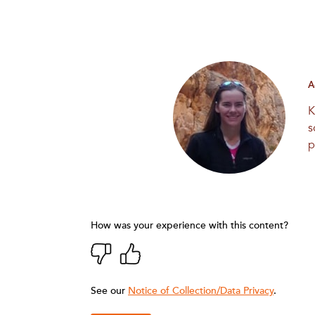
A
K
s
p