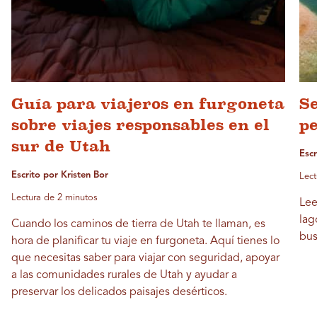
Guía para viajeros en furgoneta
Se
sobre viajes responsables en el
pe
sur de Utah
Escr
Escrito por Kristen Bor
Lect
Lectura de 2 minutos
Lee
lag
Cuando los caminos de tierra de Utah te llaman, es
bus
hora de planificar tu viaje en furgoneta. Aquí tienes lo
que necesitas saber para viajar con seguridad, apoyar
a las comunidades rurales de Utah y ayudar a
preservar los delicados paisajes desérticos.