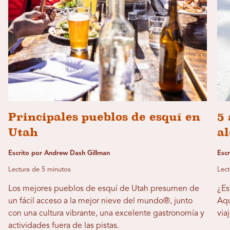
Principales pueblos de esquí en
5 
Utah
al
Escrito por Andrew Dash Gillman
Escr
Lectura de 5 minutos
Lect
Los mejores pueblos de esquí de Utah presumen de
¿Es
un fácil acceso a la mejor nieve del mundo®, junto
Aqu
con una cultura vibrante, una excelente gastronomía y
via
actividades fuera de las pistas.