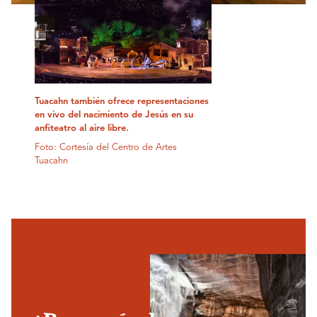
Tuacahn también ofrece representaciones
en vivo del nacimiento de Jesús en su
anfiteatro al aire libre.
Foto: Cortesía del Centro de Artes
Tuacahn