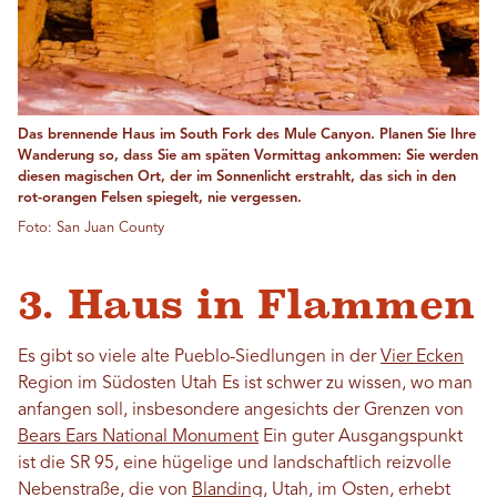
Das brennende Haus im South Fork des Mule Canyon. Planen Sie Ihre
Wanderung so, dass Sie am späten Vormittag ankommen: Sie werden
diesen magischen Ort, der im Sonnenlicht erstrahlt, das sich in den
rot-orangen Felsen spiegelt, nie vergessen.
Foto: San Juan County
3. Haus in Flammen
Es gibt so viele alte Pueblo-Siedlungen in der
Vier Ecken
Region im Südosten Utah Es ist schwer zu wissen, wo man
anfangen soll, insbesondere angesichts der Grenzen von
Bears Ears National Monument
Ein guter Ausgangspunkt
ist die SR 95, eine hügelige und landschaftlich reizvolle
Nebenstraße, die von
Blanding
, Utah, im Osten, erhebt