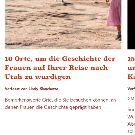
10 Orte, um die Geschichte der
1
Frauen auf Ihrer Reise nach
u
Utah zu würdigen
K
Verfasst von Lindy Blanchette
Ver
6 Mi
Bemerkenswerte Orte, die Sie besuchen können, an
denen Frauen die Geschichte geprägt haben
Suc
Wer
Abe
sol