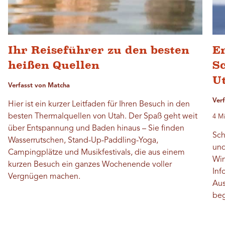
Ihr Reiseführer zu den besten
E
heißen Quellen
S
U
Verfasst von Matcha
Ver
Hier ist ein kurzer Leitfaden für Ihren Besuch in den
besten Thermalquellen von Utah. Der Spaß geht weit
4 Mi
über Entspannung und Baden hinaus – Sie finden
Sch
Wasserrutschen, Stand-Up-Paddling-Yoga,
und
Campingplätze und Musikfestivals, die aus einem
Win
kurzen Besuch ein ganzes Wochenende voller
Inf
Vergnügen machen.
Aus
beg