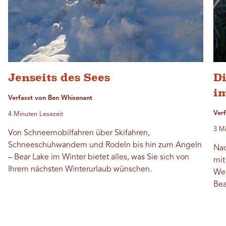
Jenseits des Sees
D
i
Verfasst von Ben Whisenant
Ver
4 Minuten Lesezeit
3 Mi
Von Schneemobilfahren über Skifahren,
Schneeschuhwandern und Rodeln bis hin zum Angeln
Nac
– Bear Lake im Winter bietet alles, was Sie sich von
mit
Ihrem nächsten Winterurlaub wünschen.
Wel
Bea