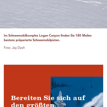
Im Schneemobilkomplex Logan Canyon finden Sie 180 Meilen
bestens präparierte Schneemobilpisten.
Foto: Jay Dash
Bereiten Sie sich auf
den größten