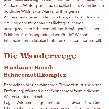
Schneefall, unzähligen Loipen und guter Erreichbarkeit ist
Alaska das Wintersportparadies schlechthin. Wenn Sie die
nördliche Wildnis von Alaska für Ihr eigenes
Winterabenteuer erkunden möchten, sind die folgenden
drei Loipennetze genau das Richtige für einen
unvergesslichen Schneemobil-Tag. Benötigen Sie einen
Schlitten, Ausrüstung oder einen Guide? Wir haben alle
Informationen zu lokalen Profis für Sie zusammengestellt.
Die Wanderwege
Hardware Ranch
Schneemobilkomplex
Beobachten Sie überwinternde Elchherden (aus sicherer
Entfernung) während einer Schneemobilfahrt in diesem
Winterwunderland nahe
Logan.
Wildtiermanagementgebiet Hardware Ranch
Sie
fahren auf präparierten Loipen durch die
Wasatch-Cache