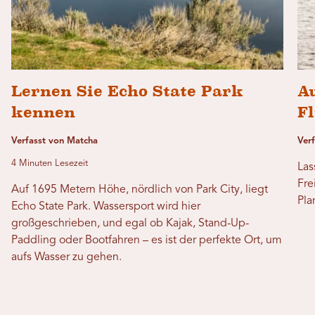
Lernen Sie Echo State Park
A
kennen
F
Verfasst von Matcha
Ver
4 Minuten Lesezeit
Las
Fre
Auf 1695 Metern Höhe, nördlich von Park City, liegt
Pla
Echo State Park. Wassersport wird hier
großgeschrieben, und egal ob Kajak, Stand-Up-
Paddling oder Bootfahren – es ist der perfekte Ort, um
aufs Wasser zu gehen.