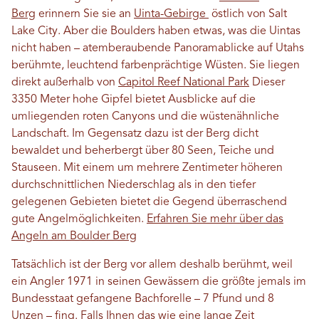
Berg
erinnern Sie sie an
Uinta-Gebirge
östlich von Salt
Lake City. Aber die Boulders haben etwas, was die Uintas
nicht haben – atemberaubende Panoramablicke auf Utahs
berühmte, leuchtend farbenprächtige Wüsten. Sie liegen
direkt außerhalb von
Capitol Reef National Park
Dieser
3350 Meter hohe Gipfel bietet Ausblicke auf die
umliegenden roten Canyons und die wüstenähnliche
Landschaft. Im Gegensatz dazu ist der Berg dicht
bewaldet und beherbergt über 80 Seen, Teiche und
Stauseen. Mit einem um mehrere Zentimeter höheren
durchschnittlichen Niederschlag als in den tiefer
gelegenen Gebieten bietet die Gegend überraschend
gute Angelmöglichkeiten.
Erfahren Sie mehr über das
Angeln am Boulder Berg
Tatsächlich ist der Berg vor allem deshalb berühmt, weil
ein Angler 1971 in seinen Gewässern die größte jemals im
Bundesstaat gefangene Bachforelle – 7 Pfund und 8
Unzen – fing. Falls Ihnen das wie eine lange Zeit