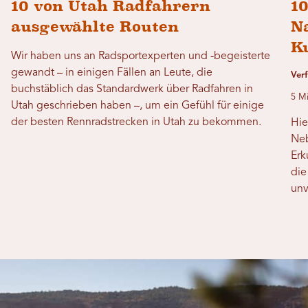
10 von Utah Radfahrern
10
ausgewählte Routen
N
K
Wir haben uns an Radsportexperten und -begeisterte
gewandt – in einigen Fällen an Leute, die
Ver
buchstäblich das Standardwerk über Radfahren in
5 Mi
Utah geschrieben haben –, um ein Gefühl für einige
der besten Rennradstrecken in Utah zu bekommen.
Hie
Neb
Erk
die
unv