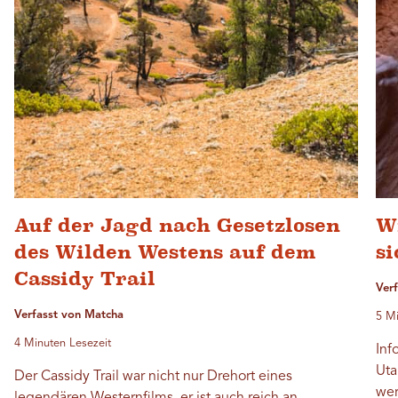
Auf der Jagd nach Gesetzlosen
W
des Wilden Westens auf dem
si
Cassidy Trail
Ver
Verfasst von Matcha
5 Mi
4 Minuten Lesezeit
Inf
Uta
Der Cassidy Trail war nicht nur Drehort eines
wer