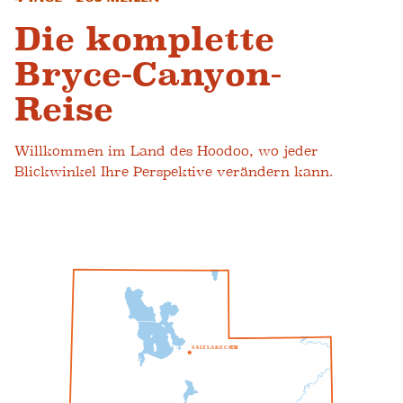
Die komplette
Bryce-Canyon-
Reise
Willkommen im Land des Hoodoo, wo jeder
Blickwinkel Ihre Perspektive verändern kann.
S
A
L
T
L
A
K
E
C
ICH
T
Y