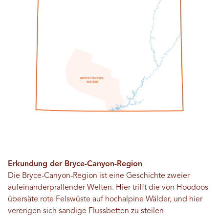
B
R
Y
C
E
C
A
N
Y
O
N
R
E
G
ICH
O
N
Erkundung der Bryce-Canyon-Region
Die Bryce-Canyon-Region ist eine Geschichte zweier
aufeinanderprallender Welten. Hier trifft die von Hoodoos
übersäte rote Felswüste auf hochalpine Wälder, und hier
verengen sich sandige Flussbetten zu steilen