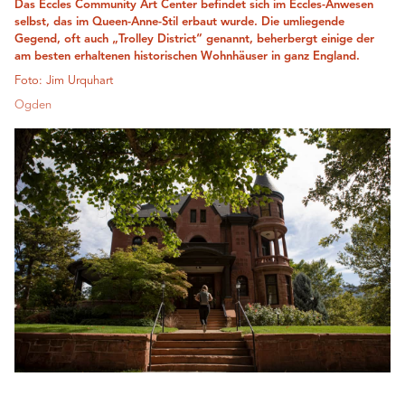
Das Eccles Community Art Center befindet sich im Eccles-Anwesen
selbst, das im Queen-Anne-Stil erbaut wurde. Die umliegende
Gegend, oft auch „Trolley District“ genannt, beherbergt einige der
am besten erhaltenen historischen Wohnhäuser in ganz England.
Foto: Jim Urquhart
Ogden