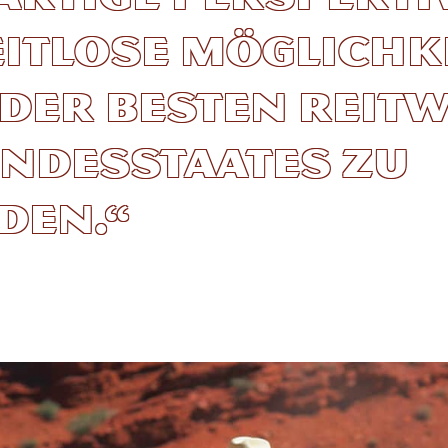
eitlose Möglichke
 der besten Reit
ndesstaates zu
den.“