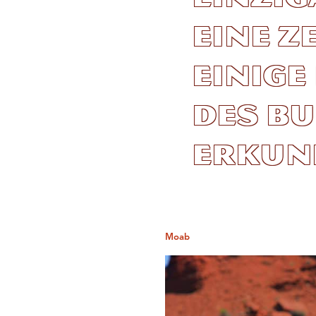
eine z
einige
des Bu
erkun
Moab