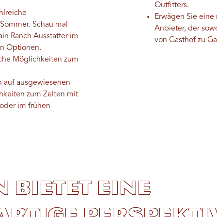
Outfitters.
hlreiche
Erwägen Sie eine 
Sommer. Schau mal
Anbieter, der so
ain Ranch
Ausstatter im
von Gasthof zu Ga
en Optionen.
iche Möglichkeiten zum
n auf ausgewiesenen
hkeiten zum Zelten mit
 oder im frühen
n bietet eine
artige Perspekti