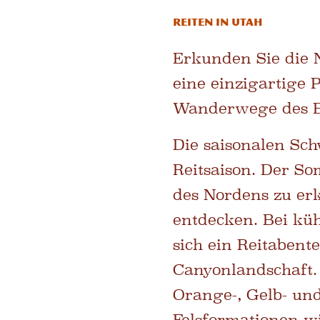
Reiten in Utah
Erkunden Sie die N
eine einzigartige 
Wanderwege des Bu
Die saisonalen Sc
Reitsaison. Der So
des Nordens zu er
entdecken. Bei küh
sich ein Reitabent
Canyonlandschaft. 
Orange-, Gelb- un
Felsformationen w