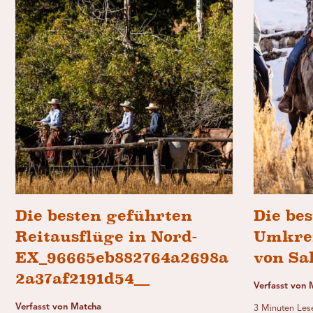
Die besten geführten
Die be
Reitausflüge in Nord-
Umkrei
EX_96665eb882764a2698a
von Sa
2a37af2191d54__
Verfasst von 
Verfasst von Matcha
3 Minuten Les