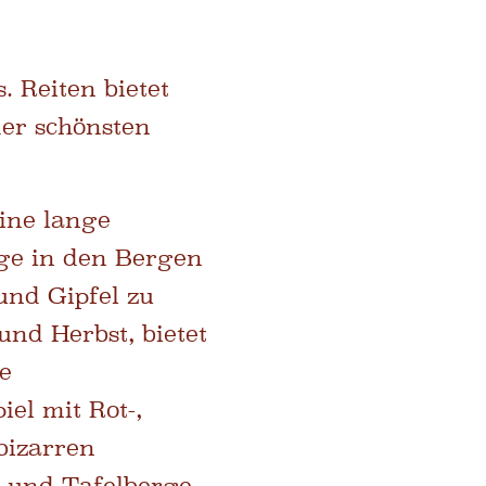
. Reiten bietet
der schönsten
ine lange
ege in den Bergen
nd Gipfel zu
nd Herbst, bietet
e
el mit Rot-,
bizarren
 und Tafelberge.