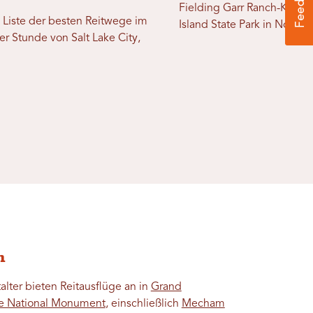
Fielding Garr Ranch-Kompl
e Liste der besten Reitwege im
Island State Park in Northe
er Stunde von Salt Lake City,
h
alter bieten Reitausflüge an in
Grand
te National Monument
, einschließlich
Mecham