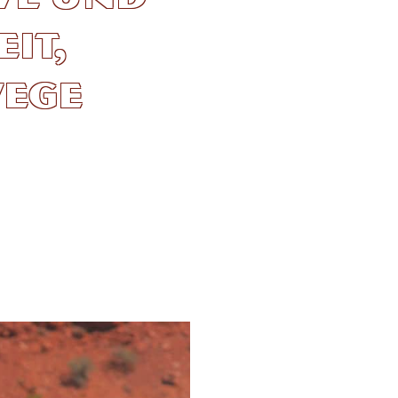
it,
wege