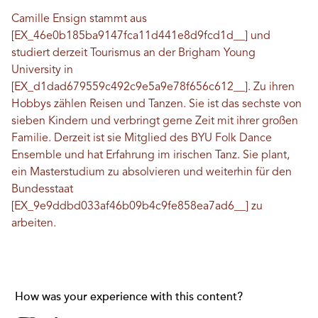
Camille Ensign stammt aus
[EX_46e0b185ba9147fca11d441e8d9fcd1d__] und
studiert derzeit Tourismus an der Brigham Young
University in
[EX_d1dad679559c492c9e5a9e78f656c612__]. Zu ihren
Hobbys zählen Reisen und Tanzen. Sie ist das sechste von
sieben Kindern und verbringt gerne Zeit mit ihrer großen
Familie. Derzeit ist sie Mitglied des BYU Folk Dance
Ensemble und hat Erfahrung im irischen Tanz. Sie plant,
ein Masterstudium zu absolvieren und weiterhin für den
Bundesstaat
[EX_9e9ddbd033af46b09b4c9fe858ea7ad6__] zu
arbeiten.