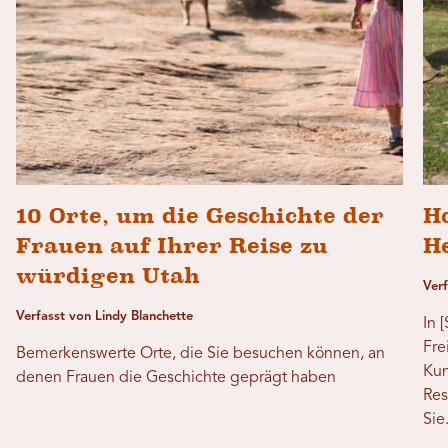
10 Orte, um die Geschichte der
H
Frauen auf Ihrer Reise zu
H
würdigen Utah
Verf
Verfasst von Lindy Blanchette
In 
Fre
Bemerkenswerte Orte, die Sie besuchen können, an
Kun
denen Frauen die Geschichte geprägt haben
Res
Sie