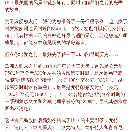
Utah最美丽的风景中徒步旅行，同时了解我们之前的先民
的故事。
为了方便您入门，我们为您准备了一份行程示例，起点位于
科罗拉多州边界附近的Vernal。当然，您也可以反向安排行
程，或者根据自己的喜好选择最合适的景点。无论您选择哪
些景点，都能从中窥见历史的精彩篇章。
但在你出发之前，最好先了解一下Utah的早期历史……
欧洲人到来之前的Utah地区可分为三大类，首先是公元前
7500年至公元300年左右的古印第安时期，其次是弗里蒙
特/阿纳萨齐印第安时期（公元100年至公元1300年，与古
印第安时期略有重叠），最后是尤特印第安时期（公元
1300年至公元1880年）。在全州各地都能找到各个时期的
一系列象形文字和岩画（通常被称为“岩画”，尽管其创作意
图尚不清楚）。
这些古代民族的后裔如今构成了Utah的主要部落：尤特
人、迪内人（纳瓦霍人）、派尤特人、戈舒特人和肖肖尼