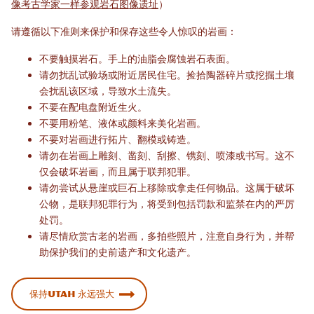
像考古学家一样参观岩石图像遗址
）
请遵循以下准则来保护和保存这些令人惊叹的岩画：
不要触摸岩石。手上的油脂会腐蚀岩石表面。
请勿扰乱试验场或附近居民住宅。捡拾陶器碎片或挖掘土壤
会扰乱该区域，导致水土流失。
不要在配电盘附近生火。
不要用粉笔、液体或颜料来美化岩画。
不要对岩画进行拓片、翻模或铸造。
请勿在岩画上雕刻、凿刻、刮擦、镌刻、喷漆或书写。这不
仅会破坏岩画，而且属于联邦犯罪。
请勿尝试从悬崖或巨石上移除或拿走任何物品。这属于破坏
公物，是联邦犯罪行为，将受到包括罚款和监禁在内的严厉
处罚。
请尽情欣赏古老的岩画，多拍些照片，注意自身行为，并帮
助保护我们的史前遗产和文化遗产。
保持Utah 永远强大