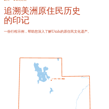
追溯美洲原住民历史
的印记
一份行程示例，帮助您深入了解Utah的原住民文化遗产。
一个
一个
我
S
L
T
L
K
E
C
T
是