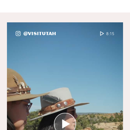
@VisitUtah
8:15