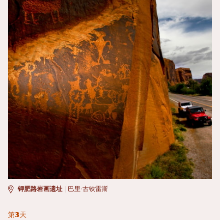
钾肥路岩画遗址
|
巴里·古铁雷斯
第3天