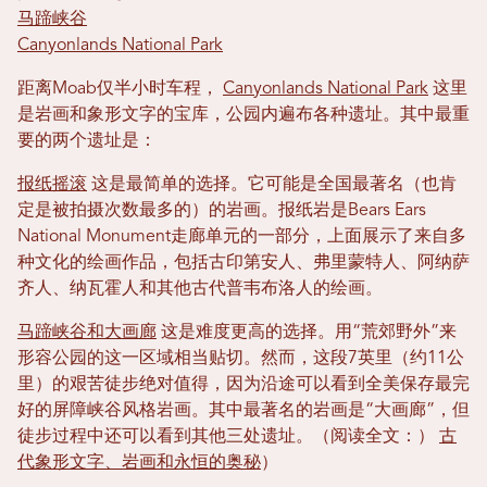
马蹄峡谷
Canyonlands National Park
距离Moab仅半小时车程，
Canyonlands National Park
这里
是岩画和象形文字的宝库，公园内遍布各种遗址。其中最重
要的两个遗址是：
报纸摇滚
这是最简单的选择。它可能是全国最著名（也肯
定是被拍摄次数最多的）的岩画。报纸岩是Bears Ears
National Monument走廊单元的一部分，上面展示了来自多
种文化的绘画作品，包括古印第安人、弗里蒙特人、阿纳萨
齐人、纳瓦霍人和其他古代普韦布洛人的绘画。
马蹄峡谷和大画廊
这是难度更高的选择。用“荒郊野外”来
形容公园的这一区域相当贴切。然而，这段7英里（约11公
里）的艰苦徒步绝对值得，因为沿途可以看到全美保存最完
好的屏障峡谷风格岩画。其中最著名的岩画是“大画廊”，但
徒步过程中还可以看到其他三处遗址。（阅读全文：）
古
代象形文字、岩画和永恒的奥秘
）