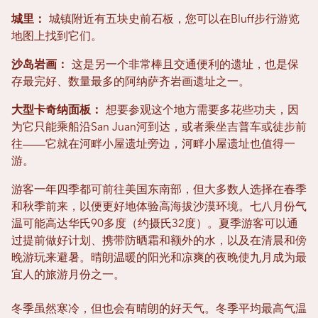
城里：
城镇附近有五块史前石板，您可以在Bluff步行游览
地图上找到它们。
沙岛岩画：
这是另一个非常棒且交通便利的遗址，也是保
存最完好、数量最多的阿纳萨齐岩画遗址之一。
大型卡奇纳面板：
想要参观这个地方需要多花些功夫，因
为它只能乘船沿San Juan河到达，或者乘坐吉普车或徒步前
往——它就在河畔小屋遗址旁边，河畔小屋遗址也值得一
游。
游客一年四季都可前往美国东南部，但大多数人选择在春季
和秋季前来，以便更好地体验高海拔沙漠环境。七八月份气
温可能高达华氏90多度（约摄氏32度）。夏季游客可以通
过提前做好计划、携带防晒霜和额外的水，以及在清晨和傍
晚游玩来避暑。晴朗温暖的阳光和凉爽的夜晚使九月成为最
宜人的旅游月份之一。
冬季虽然寒冷，但也会有晴朗的好天气。冬季平均最高气温