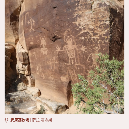
麦康基牧场
|
萨拉·霍布斯