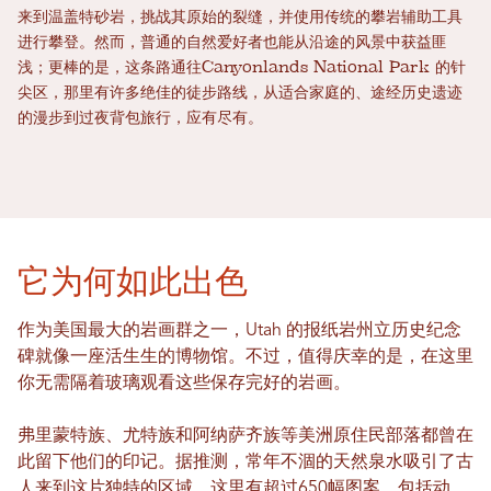
来到温盖特砂岩，挑战其原始的裂缝，并使用传统的攀岩辅助工具
进行攀登。然而，普通的自然爱好者也能从沿途的风景中获益匪
浅；更棒的是，这条路通往Canyonlands National Park 的针
尖区，那里有许多绝佳的徒步路线，从适合家庭的、途经历史遗迹
的漫步到过夜背包旅行，应有尽有。
它为何如此出色
作为美国最大的岩画群之一，Utah 的报纸岩州立历史纪念
碑就像一座活生生的博物馆。不过，值得庆幸的是，在这里
你无需隔着玻璃观看这些保存完好的岩画。
弗里蒙特族、尤特族和阿纳萨齐族等美洲原住民部落都曾在
此留下他们的印记。据推测，常年不涸的天然泉水吸引了古
人来到这片独特的区域。这里有超过650幅图案，包括动