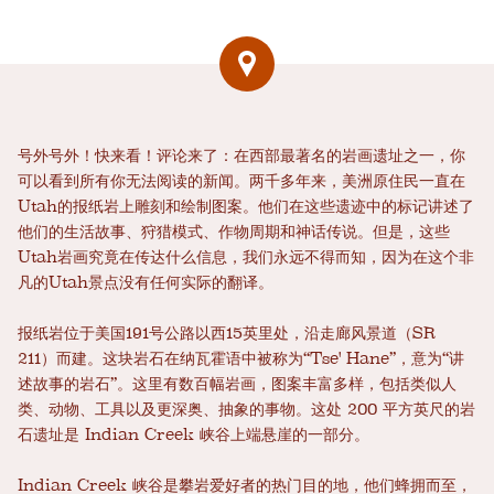
号外号外！快来看！评论来了：在西部最著名的岩画遗址之一，你
可以看到所有你无法阅读的新闻。两千多年来，美洲原住民一直在
Utah的报纸岩上雕刻和绘制图案。他们在这些遗迹中的标记讲述了
他们的生活故事、狩猎模式、作物周期和神话传说。但是，这些
Utah岩画究竟在传达什么信息，我们永远不得而知，因为在这个非
凡的Utah景点没有任何实际的翻译。
报纸岩位于美国191号公路以西15英里处，沿走廊风景道（SR
211）而建。这块岩石在纳瓦霍语中被称为“Tse' Hane”，意为“讲
述故事的岩石”。这里有数百幅岩画，图案丰富多样，包括类似人
类、动物、工具以及更深奥、抽象的事物。这处 200 平方英尺的岩
石遗址是 Indian Creek 峡谷上端悬崖的一部分。
Indian Creek 峡谷是攀岩爱好者的热门目的地，他们蜂拥而至，