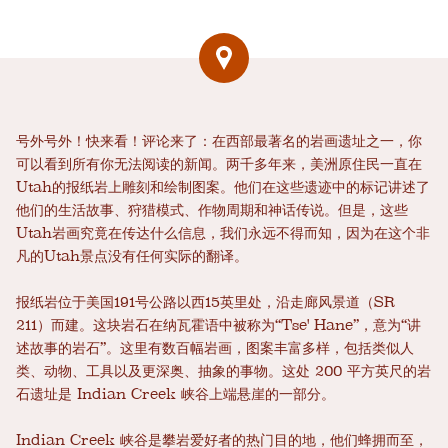
号外号外！快来看！评论来了：在西部最著名的岩画遗址之一，你
可以看到所有你无法阅读的新闻。两千多年来，美洲原住民一直在
Utah的报纸岩上雕刻和绘制图案。他们在这些遗迹中的标记讲述了
他们的生活故事、狩猎模式、作物周期和神话传说。但是，这些
Utah岩画究竟在传达什么信息，我们永远不得而知，因为在这个非
凡的Utah景点没有任何实际的翻译。
报纸岩位于美国191号公路以西15英里处，沿走廊风景道（SR
211）而建。这块岩石在纳瓦霍语中被称为“Tse' Hane”，意为“讲
述故事的岩石”。这里有数百幅岩画，图案丰富多样，包括类似人
类、动物、工具以及更深奥、抽象的事物。这处 200 平方英尺的岩
石遗址是 Indian Creek 峡谷上端悬崖的一部分。
Indian Creek 峡谷是攀岩爱好者的热门目的地，他们蜂拥而至，