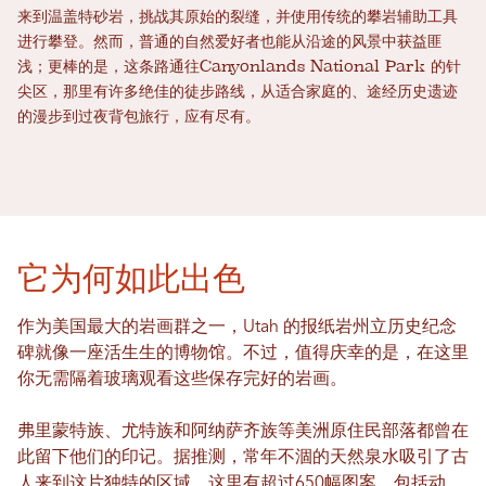
来到温盖特砂岩，挑战其原始的裂缝，并使用传统的攀岩辅助工具
进行攀登。然而，普通的自然爱好者也能从沿途的风景中获益匪
浅；更棒的是，这条路通往Canyonlands National Park 的针
尖区，那里有许多绝佳的徒步路线，从适合家庭的、途经历史遗迹
的漫步到过夜背包旅行，应有尽有。
它为何如此出色
作为美国最大的岩画群之一，Utah 的报纸岩州立历史纪念
碑就像一座活生生的博物馆。不过，值得庆幸的是，在这里
你无需隔着玻璃观看这些保存完好的岩画。
弗里蒙特族、尤特族和阿纳萨齐族等美洲原住民部落都曾在
此留下他们的印记。据推测，常年不涸的天然泉水吸引了古
人来到这片独特的区域。这里有超过650幅图案，包括动