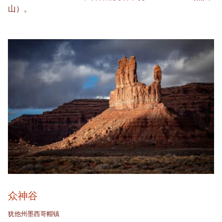
山）。
众神谷
犹他州墨西哥帽镇