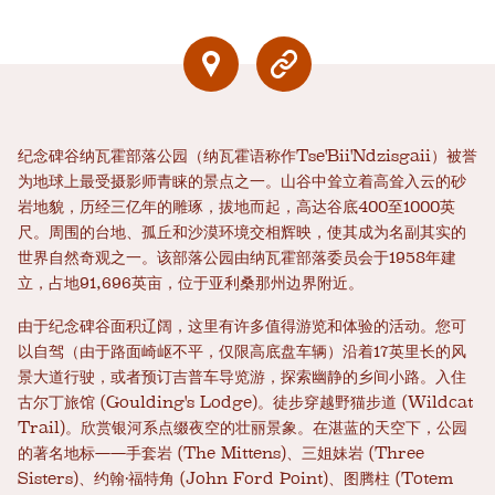
纪念碑谷纳瓦霍部落公园（纳瓦霍语称作Tse'Bii'Ndzisgaii）被誉
为地球上最受摄影师青睐的景点之一。山谷中耸立着高耸入云的砂
岩地貌，历经三亿年的雕琢，拔地而起，高达谷底400至1000英
尺。周围的台地、孤丘和沙漠环境交相辉映，使其成为名副其实的
世界自然奇观之一。该部落公园由纳瓦霍部落委员会于1958年建
立，占地91,696英亩，位于亚利桑那州边界附近。
由于纪念碑谷面积辽阔，这里有许多值得游览和体验的活动。您可
以自驾（由于路面崎岖不平，仅限高底盘车辆）沿着17英里长的风
景大道行驶，或者预订吉普车导览游，探索幽静的乡间小路。入住
古尔丁旅馆 (Goulding's Lodge)。徒步穿越野猫步道 (Wildcat
Trail)。欣赏银河系点缀夜空的壮丽景象。在湛蓝的天空下，公园
的著名地标——手套岩 (The Mittens)、三姐妹岩 (Three
Sisters)、约翰·福特角 (John Ford Point)、图腾柱 (Totem