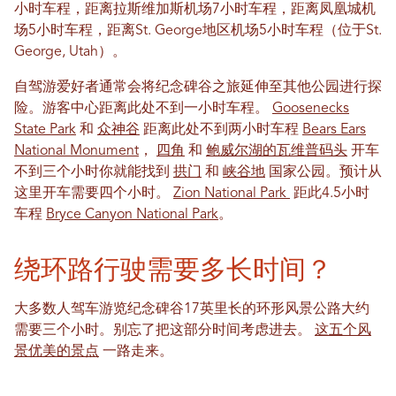
小时车程，距离拉斯维加斯机场7小时车程，距离凤凰城机
场5小时车程，距离St. George地区机场5小时车程（位于St.
George, Utah）。
自驾游爱好者通常会将纪念碑谷之旅延伸至其他公园进行探
险。游客中心距离此处不到一小时车程。
Goosenecks
State Park
和
众神谷
距离此处不到两小时车程
Bears Ears
National Monument
，
四角
和
鲍威尔湖的瓦维普码头
开车
不到三个小时你就能找到
拱门
和
峡谷地
国家公园。预计从
这里开车需要四个小时。
Zion National Park
距此4.5小时
车程
Bryce Canyon National Park
。
绕环路行驶需要多长时间？
大多数人驾车游览纪念碑谷17英里长的环形风景公路大约
需要三个小时。别忘了把这部分时间考虑进去。
这五个风
景优美的景点
一路走来。