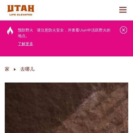
切换
Skip to content
预防野火
请注意防火安全，并查看Utah中活跃野火的
地点。
了解更多
家
去哪儿