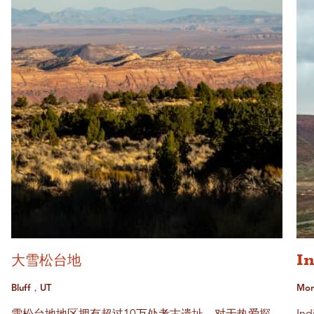
大雪松台地
I
Bluff，UT
Mon