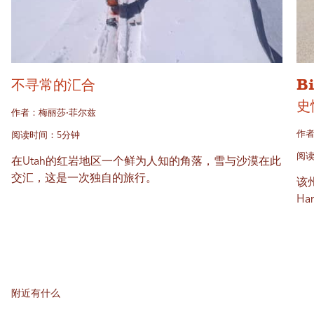
不寻常的汇合
B
史
作者：梅丽莎·菲尔兹
作者
阅读时间：5分钟
阅读
在Utah的红岩地区一个鲜为人知的角落，雪与沙漠在此
交汇，这是一次独自的旅行。
该州
Ha
附近有什么