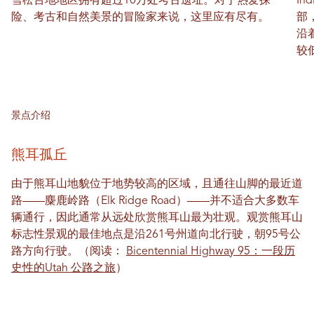
雪松台地地区拥有超过10万处考古遗址。对于热爱探
In
险、考古和自然美景的冒险家来说，这里应有尽有。
部
沿
较
景点介绍
熊耳孤丘
由于熊耳山地貌位于地势较高的区域，且通往山脚的最近道
路——麋鹿岭路（Elk Ridge Road）——并不适合大多数车
辆通行，因此通常从远处欣赏熊耳山最为壮观。观赏熊耳山
标志性景观的最佳地点是沿261号州道向北行驶，朝95号公
路方向行驶。（阅读：
Bicentennial Highway 95：一段历
史性的Utah 公路之旅
）