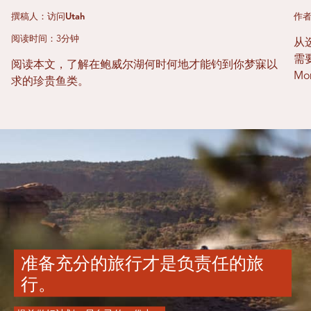
撰稿人：访问Utah
作
阅读时间：3分钟
从
需要
阅读本文，了解在鲍威尔湖何时何地才能钓到你梦寐以
M
求的珍贵鱼类。
准备充分的旅行才是负责任的旅
行。