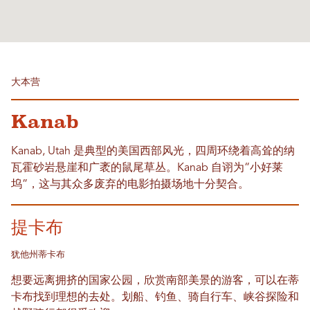
大本营
Kanab
Kanab, Utah 是典型的美国西部风光，四周环绕着高耸的纳
瓦霍砂岩悬崖和广袤的鼠尾草丛。Kanab 自诩为“小好莱
坞”，这与其众多废弃的电影拍摄场地十分契合。
提卡布
犹他州蒂卡布
想要远离拥挤的国家公园，欣赏南部美景的游客，可以在蒂
卡布找到理想的去处。划船、钓鱼、骑自行车、峡谷探险和