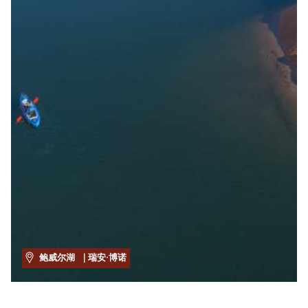
鲍威尔湖
| 瑞安·博诺