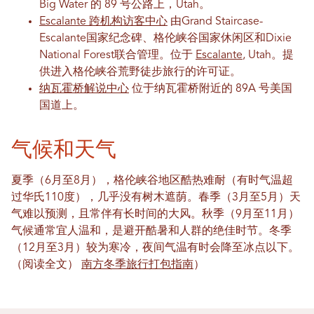
Big Water 的 89 号公路上，Utah。
Escalante 跨机构访客中心
由Grand Staircase-
Escalante国家纪念碑、格伦峡谷国家休闲区和Dixie
National Forest联合管理。位于
Escalante
, Utah。提
供进入格伦峡谷荒野徒步旅行的许可证。
纳瓦霍桥解说中心
位于纳瓦霍桥附近的 89A 号美国
国道上。
气候和天气
夏季（6月至8月），格伦峡谷地区酷热难耐（有时气温超
过华氏110度），几乎没有树木遮荫。春季（3月至5月）天
气难以预测，且常伴有长时间的大风。秋季（9月至11月）
气候通常宜人温和，是避开酷暑和人群的绝佳时节。冬季
（12月至3月）较为寒冷，夜间气温有时会降至冰点以下。
（阅读全文）
南方冬季旅行打包指南
）