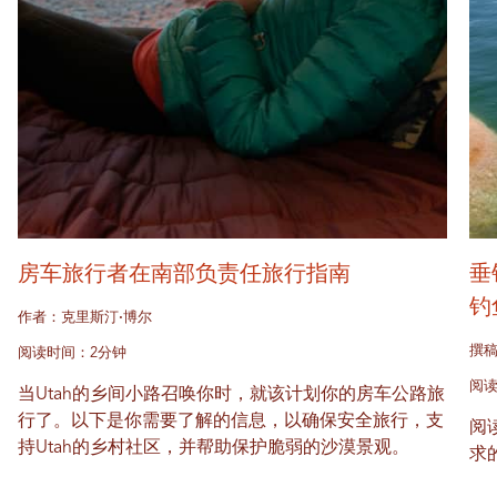
房车旅行者在南部负责任旅行指南
垂
钓
作者：克里斯汀·博尔
撰稿
阅读时间：2分钟
阅读
当Utah的乡间小路召唤你时，就该计划你的房车公路旅
行了。以下是你需要了解的信息，以确保安全旅行，支
阅
持Utah的乡村社区，并帮助保护脆弱的沙漠景观。
求