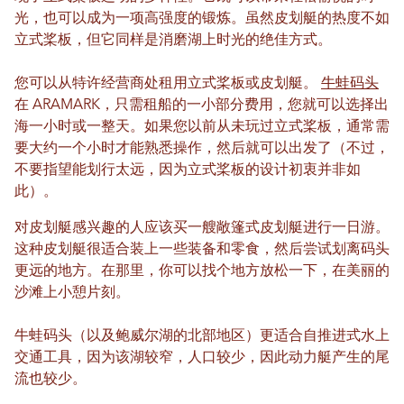
光，也可以成为一项高强度的锻炼。虽然皮划艇的热度不如
立式桨板，但它同样是消磨湖上时光的绝佳方式。
您可以从特许经营商处租用立式桨板或皮划艇。
牛蛙码头
在 ARAMARK，只需租船的一小部分费用，您就可以选择出
海一小时或一整天。如果您以前从未玩过立式桨板，通常需
要大约一个小时才能熟悉操作，然后就可以出发了（不过，
不要指望能划行太远，因为立式桨板的设计初衷并非如
此）。
对皮划艇感兴趣的人应该买一艘敞篷式皮划艇进行一日游。
这种皮划艇很适合装上一些装备和零食，然后尝试划离码头
更远的地方。在那里，你可以找个地方放松一下，在美丽的
沙滩上小憩片刻。
牛蛙码头（以及鲍威尔湖的北部地区）更适合自推进式水上
交通工具，因为该湖较窄，人口较少，因此动力艇产生的尾
流也较少。