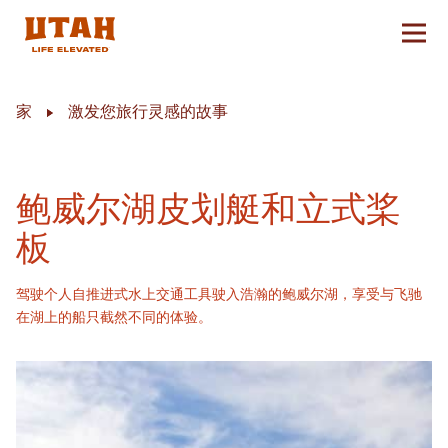
切换
Skip to content
家
激发您旅行灵感的故事
鲍威尔湖皮划艇和立式桨
板
驾驶个人自推进式水上交通工具驶入浩瀚的鲍威尔湖，享受与飞驰
在湖上的船只截然不同的体验。