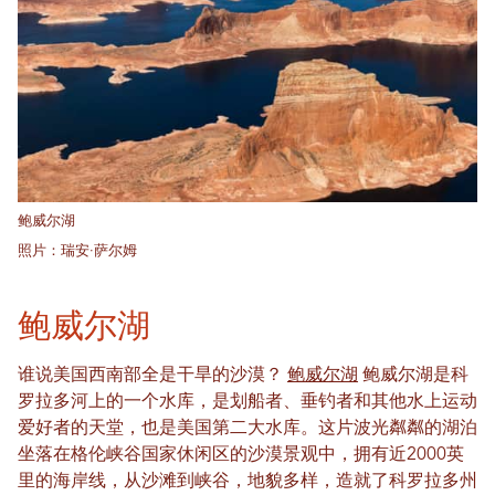
鲍威尔湖
照片：瑞安·萨尔姆
鲍威尔湖
谁说美国西南部全是干旱的沙漠？
鲍威尔湖
鲍威尔湖是科
罗拉多河上的一个水库，是划船者、垂钓者和其他水上运动
爱好者的天堂，也是美国第二大水库。这片波光粼粼的湖泊
坐落在格伦峡谷国家休闲区的沙漠景观中，拥有近2000英
里的海岸线，从沙滩到峡谷，地貌多样，造就了科罗拉多州