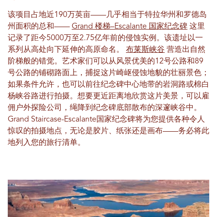
该项目占地近190万英亩——几乎相当于特拉华州和罗德岛
州面积的总和——
Grand 楼梯–Escalante 国家纪念碑
这里
记录了距今5000万至2.75亿年前的侵蚀实例。该遗址以一
系列从高处向下延伸的高原命名。
布莱斯峡谷
营造出自然
阶梯般的错觉。艺术家们可以从风景优美的12号公路和89
号公路的铺砌路面上，捕捉这片崎岖侵蚀地貌的壮丽景色；
如果条件允许，也可以前往纪念碑中心地带的岩洞路或棉白
杨峡谷路进行拍摄。想要更近距离地欣赏这片美景，可以雇
佣户外探险公司，绳降到纪念碑底部散布的深邃峡谷中。
Grand Staircase-Escalante国家纪念碑将为您提供各种令人
惊叹的拍摄地点，无论是胶片、纸张还是画布——务必将此
地列入您的旅行清单。