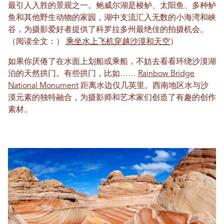
最引人入胜的景观之一。鲍威尔湖是梭鲈、太阳鱼、多种鲈
鱼和其他野生动物的家园，湖中支流汇入无数的小海湾和峡
谷，为摄影爱好者提供了科罗拉多州最绝佳的拍摄机会。
（阅读全文：）
乘坐水上飞机穿越沙漠和天空
）
如果你厌倦了在水面上划船或乘船，不妨去看看环绕沙漠湖
泊的天然拱门。有些拱门，比如……
Rainbow Bridge
National Monument
距离水边仅几英里。西南地区水与沙
漠元素的独特融合，为摄影师和艺术家们创造了有趣的创作
素材。