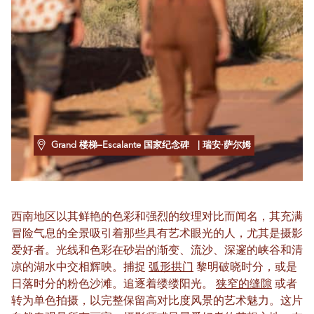
Grand 楼梯–Escalante 国家纪念碑
| 瑞安·萨尔姆
西南地区以其鲜艳的色彩和强烈的纹理对比而闻名，其充满
冒险气息的全景吸引着那些具有艺术眼光的人，尤其是摄影
爱好者。光线和色彩在砂岩的渐变、流沙、深邃的峡谷和清
凉的湖水中交相辉映。捕捉
弧形拱门
黎明破晓时分，或是
日落时分的粉色沙滩。追逐着缕缕阳光。
狭窄的缝隙
或者
转为单色拍摄，以完整保留高对比度风景的艺术魅力。这片