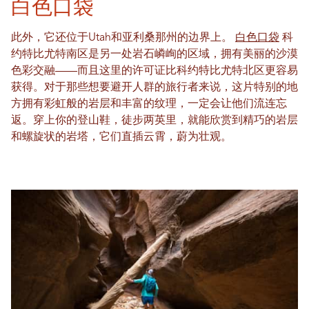
白色口袋
此外，它还位于Utah和亚利桑那州的边界上。
白色口袋
科
约特比尤特南区是另一处岩石嶙峋的区域，拥有美丽的沙漠
色彩交融——而且这里的许可证比科约特比尤特北区更容易
获得。对于那些想要避开人群的旅行者来说，这片特别的地
方拥有彩虹般的岩层和丰富的纹理，一定会让他们流连忘
返。穿上你的登山鞋，徒步两英里，就能欣赏到精巧的岩层
和螺旋状的岩塔，它们直插云霄，蔚为壮观。