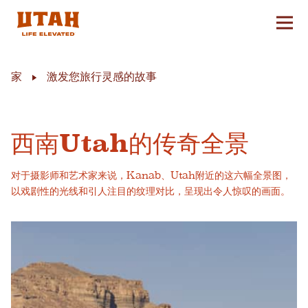
切换
Skip to content
家
激发您旅行灵感的故事
西南Utah的传奇全景
对于摄影师和艺术家来说，Kanab、Utah附近的这六幅全景图，
以戏剧性的光线和引人注目的纹理对比，呈现出令人惊叹的画面。