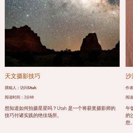
天文摄影技巧
沙
撰稿人：访问Utah
作者
阅读时间：3分钟
阅读
想知道如何拍摄星星吗？Utah 是一个将获奖摄影师的
午
技巧付诸实践的绝佳场所。
的
您