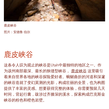
鹿皮峡谷
照片：安德鲁·伯尔
鹿皮峡谷
这条令人叹为观止的峡谷是Utah中最独特的地区之一。作
为该州南部最深、最长的狭缝型峡谷，
鹿皮峡谷
这里吸引
着来自世界各地的峡谷探险爱好者。蜿蜒曲折的河道和深邃
的峡谷造就了变幻莫测的光影，构成壮丽的全景，也为构图
提供了丰富的灵感。想要获得完整的体验，你需要预留几天
时间，背起行囊，跋涉过齐膝深的溪水，探索构成巴克斯金
峡谷的粉色和橙色岩壁。