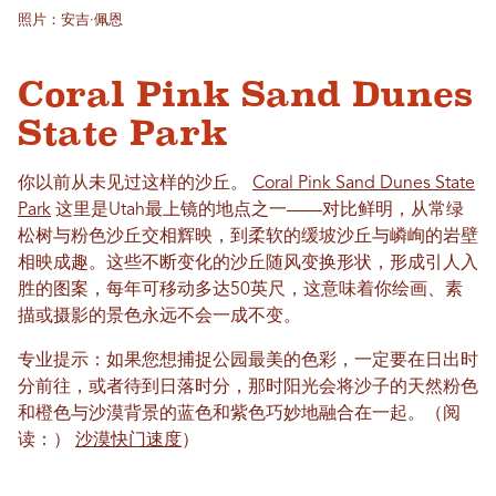
照片：安吉·佩恩
Coral Pink Sand Dunes
State Park
你以前从未见过这样的沙丘。
Coral Pink Sand Dunes State
Park
这里是Utah最上镜的地点之一——对比鲜明，从常绿
松树与粉色沙丘交相辉映，到柔软的缓坡沙丘与嶙峋的岩壁
相映成趣。这些不断变化的沙丘随风变换形状，形成引人入
胜的图案，每年可移动多达50英尺，这意味着你绘画、素
描或摄影的景色永远不会一成不变。
专业提示：如果您想捕捉公园最美的色彩，一定要在日出时
分前往，或者待到日落时分，那时阳光会将沙子的天然粉色
和橙色与沙漠背景的蓝色和紫色巧妙地融合在一起。（阅
读：）
沙漠快门速度
）