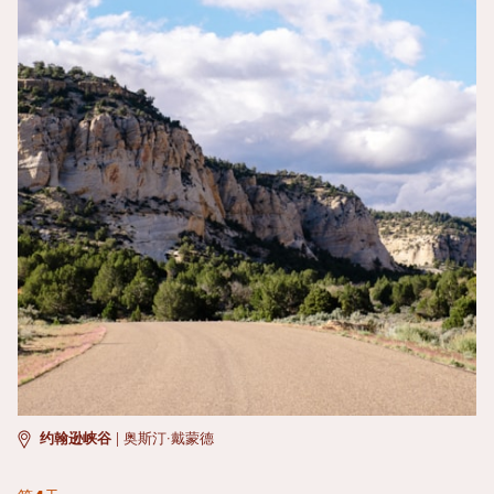
约翰逊峡谷
|
奥斯汀·戴蒙德