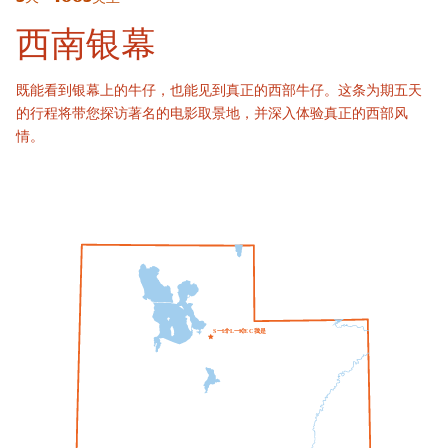
西南银幕
既能看到银幕上的牛仔，也能见到真正的西部牛仔。这条为期五天
的行程将带您探访著名的电影取景地，并深入体验真正的西部风
情。
一个
一个
我
S
L
T
L
K
E
C
T
是