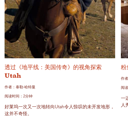
透过《地平线：美国传奇》的视角探索
粉
Utah
作者
作者：泰勒·哈特曼
阅读
阅读时间：2分钟
一
人
好莱坞一次又一次地转向Utah令人惊叹的未开发地形，
这并不奇怪。