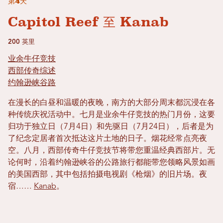
第4天
Capitol Reef 至 Kanab
200 英里
业余牛仔竞技
西部传奇综述
约翰逊峡谷路
在漫长的白昼和温暖的夜晚，南方的大部分周末都沉浸在各
种传统庆祝活动中。七月是业余牛仔竞技的热门月份，这要
归功于独立日（7月4日）和先驱日（7月24日），后者是为
了纪念定居者首次抵达这片土地的日子。烟花经常点亮夜
空。八月，西部传奇牛仔竞技节将带您重温经典西部片。无
论何时，沿着约翰逊峡谷的公路旅行都能带您领略风景如画
的美国西部，其中包括拍摄电视剧《枪烟》的旧片场。夜
宿……
Kanab
。