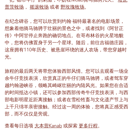
一把“都市牛仔”的刺激，不妨在Moab骑马驰骋几天。
塔瓦
普茨牧场
，
摇滚牧场
或者
野玫瑰牧场
。
在纪念碑谷，您可以欣赏到约翰·福特最著名的电影场景，
想象着他骑马驰骋于壮丽的景色之中，或者找到《阿甘正
传》中阿甘停止奔跑的确切地点。在哥布林谷的火星地貌
中，您将仿佛置身于另一个星球。随后，前往吉福德庄园，
这座拥有110年历史、被悬崖环绕的迷人农场，带您穿越时
光。
旅程的最后两天将带您体验西部风情。您可以去观看一场业
余牛仔竞技表演，欣赏真正的牛仔们骑马驰骋，或者驾车穿
越约翰逊峡谷，领略其崎岖壮丽的内陆风光。如果您在合适
的时间抵达小镇，还可以参加西部传奇牛仔竞技表演，与西
部电影明星近距离接触；或者在雪松牲畜与文化遗产节上与
上千只绵羊亲密接触。经过这一周的体验，您将真正感受西
部，而不仅仅是旁观。
查看每日选项
大本营Kanab
或探索
更多行程
。