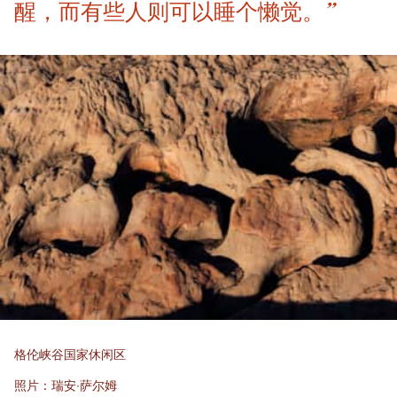
醒，而有些人则可以睡个懒觉。”
格伦峡谷国家休闲区
照片：瑞安·萨尔姆