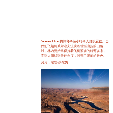
Searey Elite 的转弯半径小得令人难以置信。当
我们飞越鲍威尔湖支流峡谷蜿蜒曲折的山路
时，林内曼始终保持着飞机紧凑的转弯姿态，
直到太阳找到最佳角度，照亮了眼前的景色。
照片：瑞安·萨尔姆