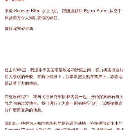
乘坐 Searey Elite 水上飞机，跟随摄影师 Ryan Salm 从空中
体验南方令人难以置信的峡谷。
摄影
瑞安·萨尔姆
过去28年里，我漫步于美国南部峡谷和沙漠之间，努力拼凑出这片
迷人景观的全貌。在商业航班上，我常常把头贴在窗户上，静静地
辨认着下方的地标。
在这段旅程中，我与飞行员克莱顿·林内曼一起，开始探索岩石与大
气之间的过渡地带。我们进行了为期一周的峡谷飞行，试图拍摄这
片广袤而复杂的地貌。
我们以一些鲜为人知的机场和简易跑道为基地，挤在他那架小小的