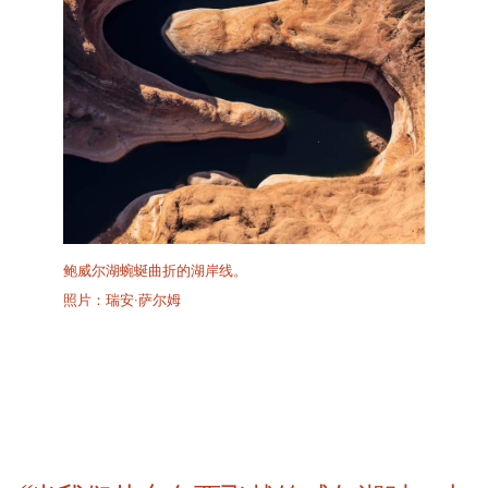
鲍威尔湖蜿蜒曲折的湖岸线。
照片：瑞安·萨尔姆