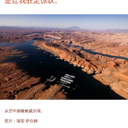
是让我驻足惊叹。
从空中俯瞰鲍威尔湖。
照片：瑞安·萨尔姆