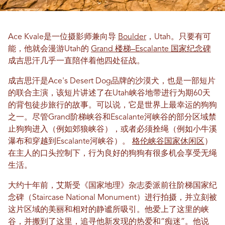
Ace Kvale是一位摄影师兼向导
Boulder
，Utah。只要有可
能，他就会漫游Utah的
Grand 楼梯–Escalante 国家纪念碑
成吉思汗几乎一直陪伴着他四处征战。
成吉思汗是Ace's Desert Dog品牌的沙漠犬，也是一部短片
的联合主演，该短片讲述了在Utah峡谷地带进行为期60天
的背包徒步旅行的故事。可以说，它是世界上最幸运的狗狗
之一。尽管Grand阶梯峡谷和Escalante河峡谷的部分区域禁
止狗狗进入（例如郊狼峡谷），或者必须拴绳（例如小牛溪
瀑布和穿越到Escalante河峡谷）。
格伦峡谷国家休闲区
）
在主人的口头控制下，行为良好的狗狗有很多机会享受无绳
生活。
大约十年前，艾斯受《国家地理》杂志委派前往阶梯国家纪
念碑（Staircase National Monument）进行拍摄，并立刻被
这片区域的美丽和相对的静谧所吸引。他爱上了这里的峡
谷，并搬到了这里，追寻他新发现的热爱和“痴迷”。他说