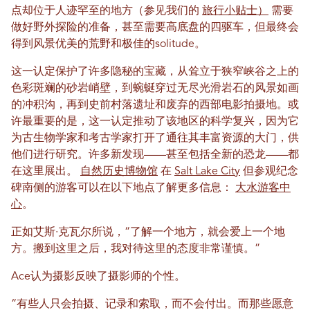
点却位于人迹罕至的地方（参见我们的
旅行小贴士）
需要
做好野外探险的准备，甚至需要高底盘的四驱车，但最终会
得到风景优美的荒野和极佳的solitude。
这一认定保护了许多隐秘的宝藏，从耸立于狭窄峡谷之上的
色彩斑斓的砂岩峭壁，到蜿蜒穿过无尽光滑岩石的风景如画
的冲积沟，再到史前村落遗址和废弃的西部电影拍摄地。或
许最重要的是，这一认定推动了该地区的科学复兴，因为它
为古生物学家和考古学家打开了通往其丰富资源的大门，供
他们进行研究。许多新发现——甚至包括全新的恐龙——都
在这里展出。
自然历史博物馆
在
Salt Lake City
但参观纪念
碑南侧的游客可以在以下地点了解更多信息：
大水游客中
心
。
正如艾斯·克瓦尔所说，“了解一个地方，就会爱上一个地
方。搬到这里之后，我对待这里的态度非常谨慎。”
Ace认为摄影反映了摄影师的个性。
“有些人只会拍摄、记录和索取，而不会付出。而那些愿意