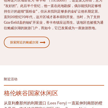
他将这片区域命名为“蒂卡布”（Ticaboo），这是派尤特语，意为
“友好的”。此后半个世纪，他一直在此地勘探，偶尔能找到足够维
持生计的超细“面粉金”，但从未找到足够多的金矿让他长期定居。
直到20世纪70年代，这片区域才基本得到开发。当时，为了支持
Garfield县的铀矿开采业，蒂卡布镇应运而生。该地区也被视为通
往鲍威尔湖的旅游门户，而如今，它已发展成为一座旅游胜地。
探索附近的鲍威尔湖
附近活动
格伦峡谷国家休闲区
从亚利桑那州的利斯渡口 (Lees Ferry) 一直延伸到南部的橙