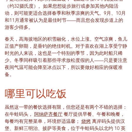
（约32摄氏度）。如果您想徒步旅行或参加其他内陆活
动，则可能更适合选择春季和秋季凉爽的天气。9月、10月
和11月通常被认为是最佳时节——而且您会发现步道上的
游客少得多。
春天，高海拔地区的积雪融化，水位上涨。空气凉爽，鱼儿
正值产卵期，是垂钓的绝佳时机。对于喜欢在湖上享受宁静
时光的人来说，这也是一个特别的季节，因为此时船只稀
少。冬季同样吸引着那些寻求放松度假的人——只是要注意
夜间气温可能会降至冰点以下，所以要做好相应的保暖准
备。
哪里可以吃饭
虽然这一带的餐饮选择有限，但您还是有两个不错的选择：
在牛蛙码头，
阿纳萨齐餐厅
餐厅提供早餐、午餐和晚餐，
每餐均有完整菜单，环境舒适温馨；
烧烤
离岸码头提供汉
堡、新鲜三明治、披萨等美食，位于牛蛙码头以北约 10 英