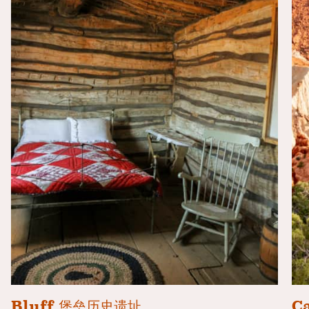
Bluff 堡垒历史遗址
C