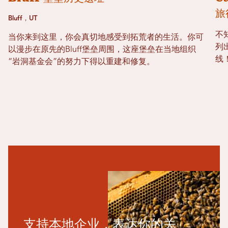
旅
Bluff，UT
不
当你来到这里，你会真切地感受到拓荒者的生活。你可
列
以漫步在原先的Bluff堡垒周围，这座堡垒在当地组织
线
“岩洞基金会”的努力下得以重建和修复。
支持本地企业，表达你的关