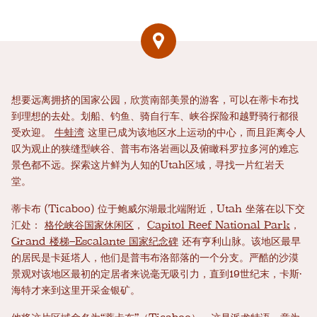
想要远离拥挤的国家公园，欣赏南部美景的游客，可以在蒂卡布找
到理想的去处。划船、钓鱼、骑自行车、峡谷探险和越野骑行都很
受欢迎。
牛蛙湾
这里已成为该地区水上运动的中心，而且距离令人
叹为观止的狭缝型峡谷、普韦布洛岩画以及俯瞰科罗拉多河的难忘
景色都不远。探索这片鲜为人知的Utah区域，寻找一片红岩天
堂。
蒂卡布 (Ticaboo) 位于鲍威尔湖最北端附近，Utah 坐落在以下交
汇处：
格伦峡谷国家休闲区
，
Capitol Reef National Park
，
Grand 楼梯–Escalante 国家纪念碑
还有亨利山脉。该地区最早
的居民是卡延塔人，他们是普韦布洛部落的一个分支。严酷的沙漠
景观对该地区最初的定居者来说毫无吸引力，直到19世纪末，卡斯·
海特才来到这里开采金银矿。