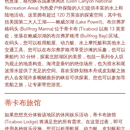
色悬崖，格伦峡谷国家休闲区 (Glen Canyon National
Recreation Area) 为热爱户外探险的人们提供丰富的水上和
陆地活动。这里拥有超过 120 万英亩的探索空间，其中包
括美国第二大人工湖——鲍威尔湖 (Lake Powell)。布尔弗罗
格码头 (Bullfrog Marina) 位于蒂卡布 (Ticaboo) 以南 13 英里
处，坐落在鲍威尔湖的布尔弗罗格湾 (Bullfrog Bay) 区域。
在码头，您可以租用船屋、动力艇、水上摩托艇和其他水上
交通工具。您可以在布尔弗罗格湾享受沙滩的乐趣，也可以
乘船约 30 分钟，探索北部湖区的美景，包括一系列令人叹
为观止的地质构造。海湾是垂钓的绝佳场所，也为滑水和尾
波滑水提供了充足的空间。喜欢安静划独木舟或皮划艇之旅
的人会发现许多蜿蜒曲折的峡谷可供探索。您也可以参加导
览船之旅，让专家带您游览。
蒂卡布旅馆
如果您想充分体验该地区的休闲娱乐活动，蒂卡布旅馆
(Ticaboo Lodge) 将满足您的所有需求。在这里过夜，即可
使用各种娱乐设施。您可以租用船屋、动力艇、皮划艇和立