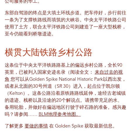
公司服务的华工。
东部自驾游的终点是大填土环线步道。把车停好，步行前往
一条为了支撑铁路线而填筑的大峡谷。中央太平洋铁路公司
使用了土方，联合太平洋铁路公司则建造了一座大型栈桥，
至今仍能看到桥墩遗迹。
横贯大陆铁路乡村公路
这条位于中央太平洋铁路路基上的偏远乡村公路，全长90
英里，已被列入国家史迹名录（阅读全文：
来自过去的视
角
您可以从Golden Spike National Historic Park以西出发，
或者从北面的30号州道（SR 30）进入，起点位于凯尔顿
（Kelton）。这条公路沿着原铁路路线延伸，途经古老城镇
的遗迹、栈桥以及沿途的20个解说点。请携带充足的水、
备用轮胎，并做好在偏远地区行驶于碎石路的准备。感兴趣
吗？请参阅……
BLM地理参考地图。
了解更多
要做的事情
在 Golden Spike 获取最新信息。