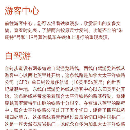
游客中心
前往游客中心，您可以沿着铁轨漫步，欣赏展出的众多文
物。查看时刻表，了解两台按原尺寸复制、功能齐全的“朱
庇特”号和119号蒸汽机车在铁轨上进行的重现表演。
自驾游
金钉步道设有两条短途自驾游览路线。西线自驾游览路线从
游客中心以西七英里处开始，这条线路是加拿大太平洋铁路
公司（CPR）单日铺设最多轨道（10英里56英尺）的世界
纪录诞生地。东线自驾游览路线从游客中心以东四英里处开
始。这条路线将带您沿着联合太平洋铁路的路基行驶。修建
穿越普罗蒙特里山脉的铁路十分艰辛。在短短八英里的路程
中，联合太平洋铁路公司炸开了五个切口，建造了四座栈桥
和四处填方。这条路线将带您经过最后的切口和中国拱门，
这是一座天然石灰岩拱门，以纪念众多为加拿大太平洋铁路