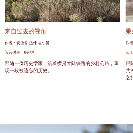
来自过去的视角
乘
作者：安德鲁·达什·吉尔曼
作者
阅读时间：8分钟
阅读
跟随一位历史学家，沿着横贯大陆铁路的乡村公路，重
跟
现一段被遗忘的历史。
共
之