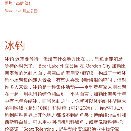
照片：杰伊·达什
Bear Lake 州立公园
冰钓
冰钓
这需要等待，但没有什么地方比在……钓鱼更能消磨
等待的时光了。
Bear Lake 州立公园
在
Garden City
加勒比
海湛蓝的冰封水面，与雪白的海岸交相辉映，构成了一幅冰
钓小屋聚集的迷人景象。有些人喜欢聆听海浪的鸣叫，但对
许多人来说，冰钓是一种集体活动——垂钓者与家人朋友聚
在一起，用拟饵钓鳟鱼和白鲑。平均而言，加勒比海每十年
中有七年会结冰，而当冰封之时，你就可以冰钓到体型巨大
的割喉鳟（超过10磅）和湖鳟（可达20磅）。你还可以冰
钓到两种世界上其他地方都找不到的鱼类：博纳维尔白鲑和
西斯科白鲑。可以用抄网捕捞思科鳟鱼，或者像斯科特·托
伦蒂诺（Scott Tolentino，野生动物资源部渔业生物学家，