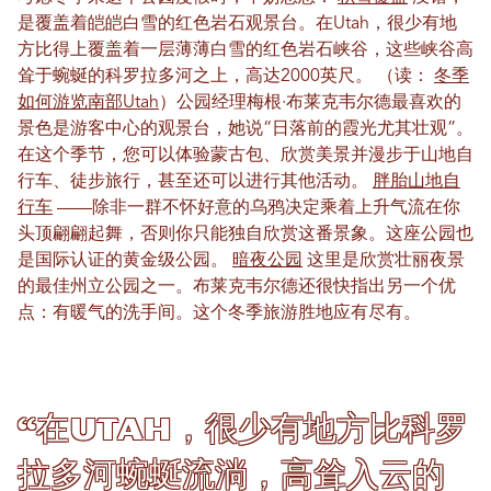
是覆盖着皑皑白雪的红色岩石观景台。在Utah，很少有地
方比得上覆盖着一层薄薄白雪的红色岩石峡谷，这些峡谷高
耸于蜿蜒的科罗拉多河之上，高达2000英尺。
（读：
冬季
如何游览南部Utah
）
公园经理梅根·布莱克韦尔德最喜欢的
景色是游客中心的观景台，她说“日落前的霞光尤其壮观”。
在这个季节，您可以体验蒙古包、欣赏美景并漫步于山地自
行车、徒步旅行，甚至还可以进行其他活动。
胖胎山地自
行车
——除非一群不怀好意的乌鸦决定乘着上升气流在你
头顶翩翩起舞，否则你只能独自欣赏这番景象。这座公园也
是国际认证的黄金级公园。
暗夜公园
这里是欣赏壮丽夜景
的最佳州立公园之一。布莱克韦尔德还很快指出另一个优
点：有暖气的洗手间。这个冬季旅游胜地应有尽有。
“在Utah，很少有地方比科罗
拉多河蜿蜒流淌，高耸入云的