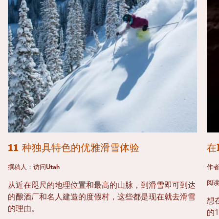
11 种独具特色的优雅滑雪体验
在
撰稿人：访问Utah
作
阅读
从近在咫尺的地理位置和最高的山脉，到滑雪即可到达
的酿酒厂和名人建造的度假村，这些都是现在就去滑雪
想
的理由。
的