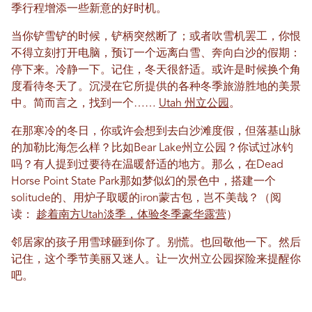
季行程增添一些新意的好时机。
当你铲雪铲的时候，铲柄突然断了；或者吹雪机罢工，你恨
不得立刻打开电脑，预订一个远离白雪、奔向白沙的假期：
停下来。冷静一下。记住，冬天很舒适。或许是时候换个角
度看待冬天了。沉浸在它所提供的各种冬季旅游胜地的美景
中。简而言之，找到一个……
Utah 州立公园
。
在那寒冷的冬日，你或许会想到去白沙滩度假，但落基山脉
的加勒比海怎么样？比如Bear Lake州立公园？你试过冰钓
吗？有人提到过要待在温暖舒适的地方。那么，在Dead
Horse Point State Park那如梦似幻的景色中，搭建一个
solitude的、用炉子取暖的iron蒙古包，岂不美哉？（阅
读：
趁着南方Utah淡季，体验冬季豪华露营
）
邻居家的孩子用雪球砸到你了。别慌。也回敬他一下。然后
记住，这个季节美丽又迷人。让一次州立公园探险来提醒你
吧。