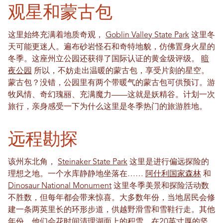
观星和蒙古包
这里始终充满着地质奇观，
Goblin Valley State Park
这里冬
天可能更迷人。遍布砂岩怪石和奇特地貌，仿佛置身火星的
冬季。这座州立公园还获得了国际认证的黄金级评级。
暗
夜公园
所以，不妨走出温暖的蒙古包，享受片刻的星空。
蒙古包？没错，公园里有两个带暖气的蒙古包可供预订。游
牧风情、奇幻瑰丽、充满魔力——这就是妖精谷。计划一次
旅行，亲身感受一下为什么这里是冬季热门的旅游胜地。
远程勘探
该州东北角，
Steinaker State Park
这里是进行偏远探险的
理想之地。一个水库静静地坐落在……
阿什利国家森林
和
Dinosaur National Monument
这里冬季美景和探险活动数
不胜数，但每年都会带来惊喜。大多数年份，当地居民会修
建一条两英里长的环形步道，供越野滑雪和雪鞋行走。其他
年份，他们会花时间清理湖面上的积雪，在20英寸厚的坚