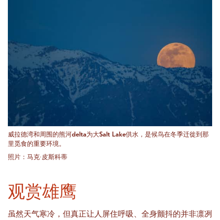
威拉德湾和周围的熊河delta为大Salt Lake供水，是候鸟在冬季迁徙到那
里觅食的重要环境。
照片：马克·皮斯科蒂
观赏雄鹰
虽然天气寒冷，但真正让人屏住呼吸、全身颤抖的并非凛冽