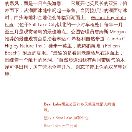
的寒风，而是一只白头海雕——它展开七英尺长的双翼，俯
冲而下，从湖面冰缝中叼起一条鱼。当阿拉斯加的湖面结冰
时，白头海雕和金雕便会降临到湖面上。
Willard Bay State
Park
（位于Salt Lake City以北约一小时车程处）每年一月
至三月是观赏老鹰的最佳地点。公园管理员詹姆斯·Morgan
推荐的最佳观赏点是沿着琳达·C·希格利自然步道（Linda C.
Higley Nature Trail）徒步一英里，或鹈鹕海滩（Pelican
Beach）附近的堤坝。“最酷的是看到老鹰栖息在冰面上，
围绕着一个敞开的冰洞。”自然步道沿线有两间带暖气的木
屋可供出租，房车营地全年开放。别忘了带上你的双筒望远
镜。
Bear Lake州立公园的冬天简直就是人间仙
境。
照片：Bear Lake 游客中心
Bear Lake 州立公园