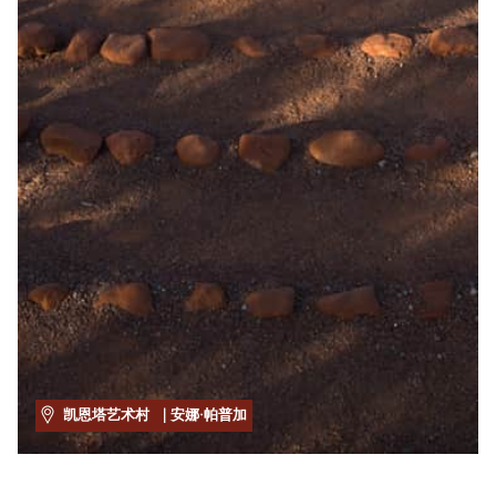
凯恩塔艺术村
| 安娜·帕普加