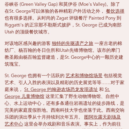
谷峡谷 (Green Valley Gap) 和莫伊谷 (Moe's Valley)。除了
在St. George可以体验的各种精彩户外活动之外，
餐饮选择
也有很多选择。从时尚的 Zagat 评级餐厅 Painted Pony 到
Riggatti's 的正宗那不勒斯式披萨，St. George 已成为南部
Utah 的顶级餐饮城市。
对该地区感兴趣的游客
独特的先驱遗产之旅
一座古老的棉
纺厂、杨百翰的冬日住所和Utah先锋博物馆。该市的摩门
教圣殿由杨百翰监督建造，是St. George中心的一颗历史建
筑瑰宝。
St. George 也拥有一个活跃的
艺术和博物馆场景
包括视觉
艺术、引人入胜的表演以及精彩的历史展览等等……对于家
庭来说，
St. George 约翰逊农场恐龙发现遗址
和
St.
George 儿童博物馆
这里汇集了野生动物博物馆、自然中
心、水上运动中心，还有多条通往岩画遗址的徒步路线，是
完美的家庭度假胜地。西南科技大学也坐落于此。西南交响
乐团的演出季从十月持续到次年五月。
图阿坎露天剧场及
艺术中心
这里会举办戏剧和音乐表演。事实上，作为前往