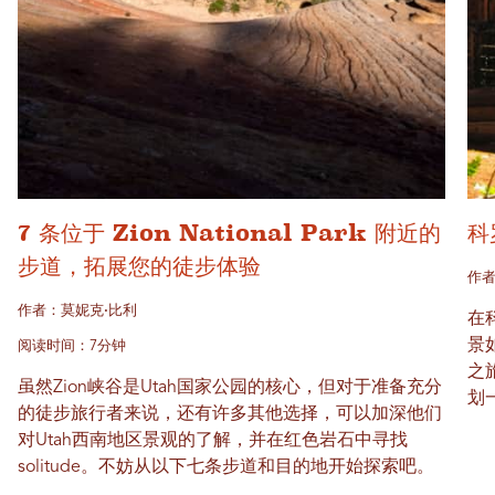
7 条位于 Zion National Park 附近的
科
步道，拓展您的徒步体验
作
作者：莫妮克·比利
在科
景
阅读时间：7分钟
之
虽然Zion峡谷是Utah国家公园的核心，但对于准备充分
划
的徒步旅行者来说，还有许多其他选择，可以加深他们
对Utah西南地区景观的了解，并在红色岩石中寻找
solitude。不妨从以下七条步道和目的地开始探索吧。