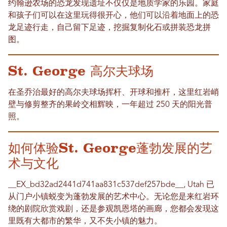
约翰逊农场的恐龙发现遗址不仅仅是地质学家的乐园。家庭
和孩子们可以在这里玩得很开心，他们可以沿着地面上的恐
龙足迹行走，自己留下足迹，挖掘复制化石或拼装恐龙拼
图。
St. George 高尔夫球场
在圣乔治最好的高尔夫球场挥杆、开球和推杆，这里红岩峭
壁与修剪整齐的果岭交相辉映，一年超过 250 天的阳光普
照。
如何体验St. George蓬勃发展的艺
术与文化
__EX_bd32ad2441d741aa831c537def257bd​​e__, Utah 已
从门户小镇蜕变为蓬勃发展的艺术中心。无论您是来红岩环
绕的剧院欣赏戏剧，还是参观凯恩塔的画廊，您都会发现这
里既有大都市的繁华，又不失小镇的魅力。