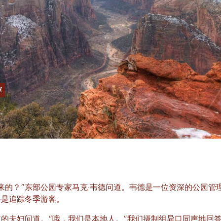
室
来的？”东部公园专家马克·韦德问道。韦德是一位资深的公园管
务是追踪冬季游客。
过的夫妇问道。“哦，我们是本地人。”我们摄制组异口同声地回