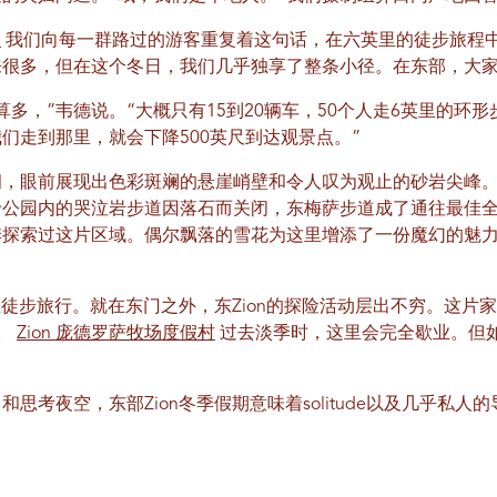
点
我们向每一群路过的游客重复着这句话，在六英里的徒步旅程中
来很多，但在这个冬日，我们几乎独享了整条小径。在东部，大
算多，”韦德说。“大概只有15到20辆车，50个人走6英里的环
们走到那里，就会下降500英尺到达观景点。”
朗，眼前展现出色彩斑斓的悬崖峭壁和令人叹为观止的砂岩尖峰
于公园内的哭泣岩步道因落石而关闭，东梅萨步道成了通往最佳
季探索过这片区域。偶尔飘落的雪花为这里增添了一份魔幻的魅
里徒步旅行。就在东门之外，东Zion的探险活动层出不穷。这片家
。
Zion 庞德罗萨牧场度假村
过去淡季时，这里会完全歇业。但
思考夜空，东部Zion冬季假期意味着solitude以及几乎私人