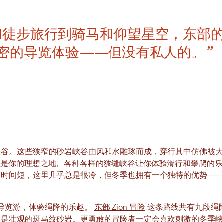
和徒步旅行到骑马和仰望星空，东部
密的导览体验——但没有私人的。”
峡谷。这些狭窄的砂岩峡谷由风和水雕琢而成，穿行其中仿佛被
n就是你的理想之地。各种各样的狭缝峡谷让你体验滑行和攀爬的
照时间短，这里几乎总是很冷，但冬季也拥有一个独特的优势—
的短途导览游，体验绳降的乐趣。
东部 Zion 冒险
这条路线共有九段绳
点是壮观的斑马纹砂岩。更勇敢的冒险者一定会喜欢刺激的冬季