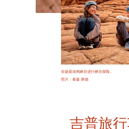
在扬基涂鸦峡谷进行峡谷探险。
照片：泰森·莱德
吉普旅