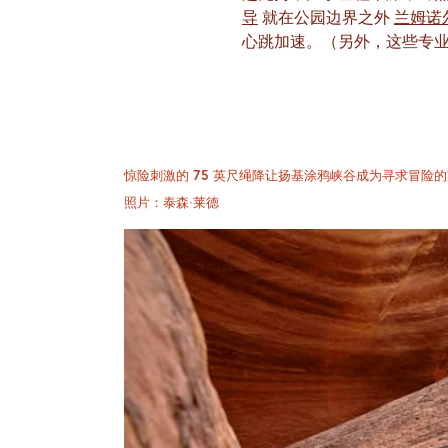
导
就在公园边界之外
兰姆诺
心跳加速。（另外，这些专
惊险刺激的 75 英尺绳降让扬基涂鸦峡谷成为寻求冒险
照片：泰森·莱德