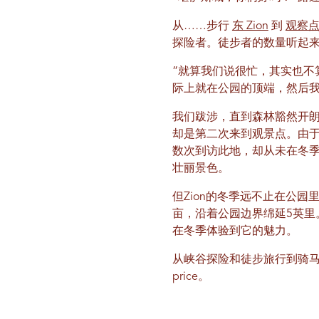
从……步行
东 Zion
到
观察
探险者。徒步者的数量听起
“就算我们说很忙，其实也不
际上就在公园的顶端，然后我
我们跋涉，直到森林豁然开
却是第二次来到观景点。由
数次到访此地，却从未在冬
壮丽景色。
但Zion的冬季远不止在公园
亩，沿着公园边界绵延5英里
在冬季体验到它的魅力。
从峡谷探险和徒步旅行到骑马和
price。