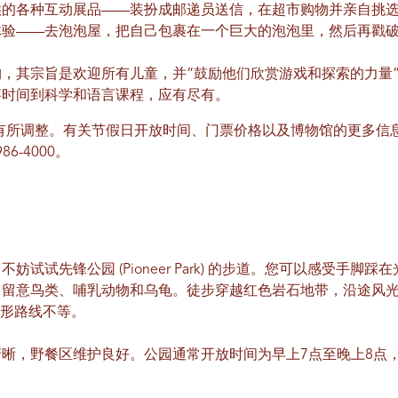
供的各种互动展品——装扮成邮递员送信，在超市购物并亲自挑
体验——去泡泡屋，把自己包裹在一个巨大的泡泡里，然后再戳
，其宗旨是欢迎所有儿童，并“鼓励他们欣赏游戏和探索的力量
事时间到科学和语言课程，应有尽有。
有所调整。有关节假日开放时间、门票价格以及博物馆的更多信息
86-4000。
试试先锋公园 (Pioneer Park) 的步道。您可以感受手脚
了留意鸟类、哺乳动物和乌龟。徒步穿越红色岩石地带，沿途风
环形路线不等。
晰，野餐区维护良好。公园通常开放时间为早上7点至晚上8点