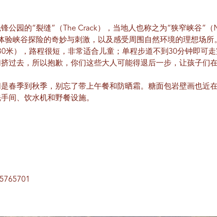
园的“裂缝”（The Crack），当地人也称之为“狭窄峡谷”（Nar
孩子们体验峡谷探险的奇妙与刺激，以及感受周围自然环境的理想场所
30米），路程很短，非常适合儿童；单程步道不到30分钟即可走完。 S
们挤过去，所以抱歉，你们这些大人可能得退后一步，让孩子们
间是春季到秋季，别忘了带上午餐和防晒霜。糖面包岩壁画也近
洗手间、饮水机和野餐设施。
5765701