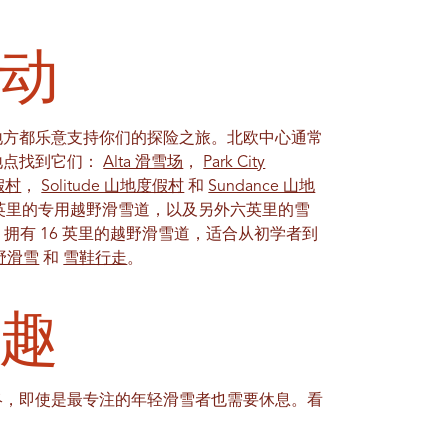
动
地方都乐意支持你们的探险之旅。北欧中心通常
地点找到它们：
Alta 滑雪场
，
Park City
度假村
，
Solitude 山地度假村
和
Sundance 山地
超过九英里的专用越野滑雪道，以及另外六英里的雪
点，拥有 16 英里的越野滑雪道，适合从初学者到
野滑雪
和
雪鞋行走
。
趣
终，即使是最专注的年轻滑雪者也需要休息。看