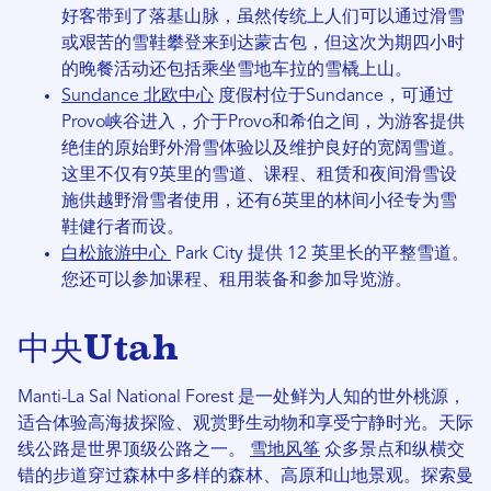
好客带到了落基山脉，虽然传统上人们可以通过滑雪
或艰苦的雪鞋攀登来到达蒙古包，但这次为期四小时
的晚餐活动还包括乘坐雪地车拉的雪橇上山。
Sundance 北欧中心
度假村位于Sundance，可通过
Provo峡谷进入，介于Provo和希伯之间，为游客提供
绝佳的原始野外滑雪体验以及维护良好的宽阔雪道。
这里不仅有9英里的雪道、课程、租赁和夜间滑雪设
施供越野滑雪者使用，还有6英里的林间小径专为雪
鞋健行者而设。
白松旅游中心
Park City 提供 12 英里长的平整雪道。
您还可以参加课程、租用装备和参加导览游。
中央Utah
Manti-La Sal National Forest 是一处鲜为人知的世外桃源，
适合体验高海拔探险、观赏野生动物和享受宁静时光。天际
线公路是世界顶级公路之一。
雪地风筝
众多景点和纵横交
错的步道穿过森林中多样的森林、高原和山地景观。探索曼