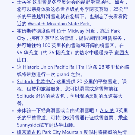
士兵谷
这里曾是冬季奥运会的越野滑雪场地。如今，
您可以亲身体验这条世界级的冬季两项赛道，25公里
长的平整越野滑雪道就在您脚下。也别忘了去看看附
近的
Wasatch Mountain State Park
。
霍姆斯特德度假村
位于 Midway 附近，靠近 Park
City，拥有 7 英里长的雪道，提供课程和租赁服务，
并可通往约 100 英里长的雪道和开阔的粉雪区。在
96 华氏度（约 36 摄氏度）的热水中暖暖身子
家园火
山口。
这
Historic Union Pacific Rail Trail
这条 28 英里长的路
线将带您进行一次 grand 之旅。
Solitude 北欧中心
这里提供 20 公里的平整雪道、课
程、租赁和旅游服务。您可以滑雪或穿雪鞋前往
Solitude 舒适的蒙古包，享用现场烹制的五道菜大
餐。
来体验一下经典滑雪或自由式滑雪吧！
Alta 的
3英里
长的平整雪道。可持北欧滑雪通行证或雪道票，乘坐
Sunnyside缆车到达半山腰。
维京蒙古包
Park City Mountain 度假村将挪威的热情