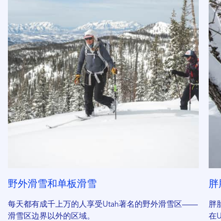
野外滑雪和单板滑雪
胖
每天都有成千上万的人享受Utah著名的野外滑雪区——
胖
滑雪区边界以外的区域。
在