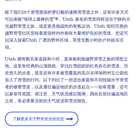
除了我们15个滑雪度假村梦幻般的速降滑雪道之外，还有许多方式
可以体验“地球上最棒的雪”®。Utah 著名的雪质同样适合宁静的月
光越野滑雪之旅，或是更具挑战性的有氧运动。Utah 组织完善的
越野滑雪社区意味着度假村内外都有大量维护良好的雪道。您还可
以深入探索Utah 广袤的野外区域，享受无数小时的户外娱乐活
动。
Utah 拥有数百条道路和小径，是体验刺激越野滑雪之旅的理想之
地。这里有经典的山顶路线、穿过白雪皑皑的红色岩石的雪道、历
史悠久的步道，甚至还有许多被雪覆盖的高尔夫球场和州立公园也
加入了滑雪的行列。以下列出了一些适合家庭和不同技能水平滑雪
者的修整雪道，以及通往偏远地区的步道起点——如有需要，还可
以参加导览团。请注意，天气状况难以预测，因此在前往偏远地区
之前，务必查看当前的天气状况和雪况报告。
了解更多关于野外安全的信息