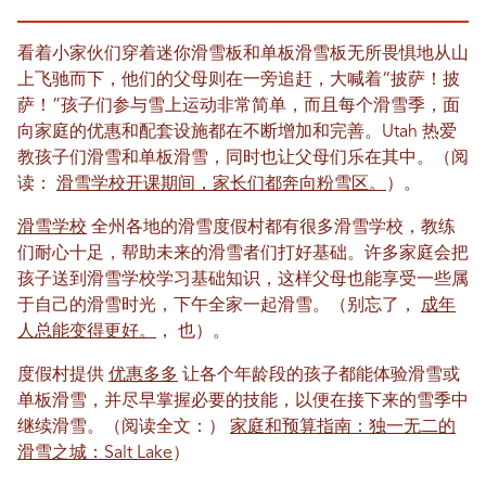
看着小家伙们穿着迷你滑雪板和单板滑雪板无所畏惧地从山
上飞驰而下，他们的父母则在一旁追赶，大喊着“披萨！披
萨！”孩子们参与雪上运动非常简单，而且每个滑雪季，面
向家庭的优惠和配套设施都在不断增加和完善。Utah 热爱
教孩子们滑雪和单板滑雪，同时也让父母们乐在其中。（阅
读：
滑雪学校开课期间，家长们都奔向粉雪区。
）。
滑雪学校
全州各地的滑雪度假村都有很多滑雪学校，教练
们耐心十足，帮助未来的滑雪者们打好基础。许多家庭会把
孩子送到滑雪学校学习基础知识，这样父母也能享受一些属
于自己的滑雪时光，下午全家一起滑雪。（别忘了，
成年
人总能变得更好。
， 也）。
度假村提供
优惠多多
让各个年龄段的孩子都能体验滑雪或
单板滑雪，并尽早掌握必要的技能，以便在接下来的雪季中
继续滑雪。（阅读全文：）
家庭和预算指南：独一无二的
滑雪之城：Salt Lake
）