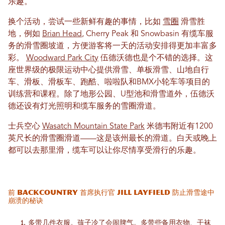
乐趣。
换个活动，尝试一些新鲜有趣的事情，比如
雪圈
滑雪胜
地，例如
Brian Head
, Cherry Peak 和 Snowbasin 有缆车服
务的滑雪圈坡道，方便游客将一天的活动安排得更加丰富多
彩。
Woodward Park City
伍德沃德也是个不错的选择。这
座世界级的极限运动中心提供滑雪、单板滑雪、山地自行
车、滑板、滑板车、跑酷、啦啦队和BMX小轮车等项目的
训练营和课程。除了地形公园、U型池和滑雪道外，伍德沃
德还设有灯光照明和缆车服务的雪圈滑道。
士兵空心
Wasatch Mountain State Park
米德韦附近有1200
英尺长的滑雪圈滑道——这是该州最长的滑道。白天或晚上
都可以去那里滑，缆车可以让你尽情享受滑行的乐趣。
前 Backcountry 首席执行官 Jill Layfield 防止滑雪途中
崩溃的秘诀
多带几件衣服。孩子冷了会闹脾气。多带些备用衣物、干袜