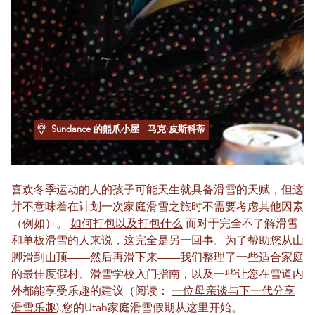
Sundance 的熊爪小屋
马克·皮斯科蒂
喜欢冬季运动的人的孩子可能天生就具备滑雪的天赋，但这
并不意味着在计划一次家庭滑雪之旅时不需要考虑其他因素
（例如）。
如何打包以及打包什么
而对于完全不了解滑雪
和单板滑雪的人来说，这完全是另一回事。为了帮助您从山
脚滑到山顶——然后再滑下来——我们整理了一些适合家庭
的最佳度假村、滑雪学校入门指南，以及一些让您在雪道内
外都能享受乐趣的建议（阅读：
一位母亲谈与下一代分享
滑雪乐趣
).您的Utah家庭滑雪假期从这里开始。