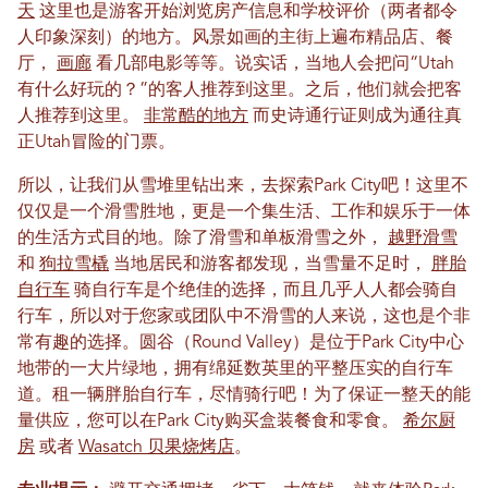
天
这里也是游客开始浏览房产信息和学校评价（两者都令
人印象深刻）的地方。风景如画的主街上遍布精品店、餐
厅，
画廊
看几部电影等等。说实话，当地人会把问“Utah
有什么好玩的？”的客人推荐到这里。之后，他们就会把客
人推荐到这里。
非常酷的地方
而史诗通行证则成为通往真
正Utah冒险的门票。
所以，让我们从雪堆里钻出来，去探索Park City吧！这里不
仅仅是一个滑雪胜地，更是一个集生活、工作和娱乐于一体
的生活方式目的地。除了滑雪和单板滑雪之外，
越野滑雪
和
狗拉雪橇
当地居民和游客都发现，当雪量不足时，
胖胎
自行车
骑自行车是个绝佳的选择，而且几乎人人都会骑自
行车，所以对于您家或团队中不滑雪的人来说，这也是个非
常有趣的选择。圆谷（Round Valley）是位于Park City中心
地带的一大片绿地，拥有绵延数英里的平整压实的自行车
道。租一辆胖胎自行车，尽情骑行吧！为了保证一整天的能
量供应，您可以在Park City购买盒装餐食和零食。
希尔厨
房
或者
Wasatch 贝果烧烤店
。