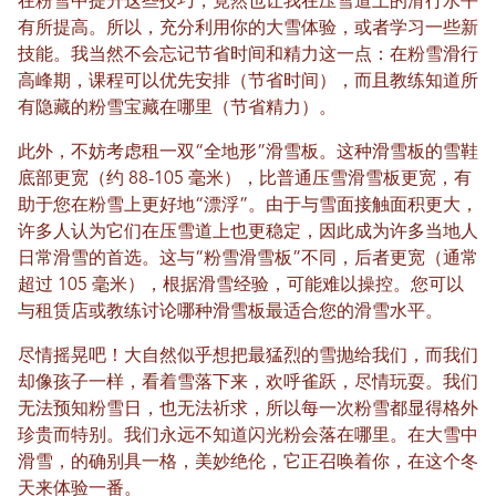
在粉雪中提升这些技巧，竟然也让我在压雪道上的滑行水平
有所提高。所以，充分利用你的大雪体验，或者学习一些新
技能。我当然不会忘记节省时间和精力这一点：在粉雪滑行
高峰期，课程可以优先安排（节省时间），而且教练知道所
有隐藏的粉雪宝藏在哪里（节省精力）。
此外，不妨考虑租一双“全地形”滑雪板。这种滑雪板的雪鞋
底部更宽（约 88-105 毫米），比普通压雪滑雪板更宽，有
助于您在粉雪上更好地“漂浮”。由于与雪面接触面积更大，
许多人认为它们在压雪道上也更稳定，因此成为许多当地人
日常滑雪的首选。这与“粉雪滑雪板”不同，后者更宽（通常
超过 105 毫米），根据滑雪经验，可能难以操控。您可以
与租赁店或教练讨论哪种滑雪板最适合您的滑雪水平。
尽情摇晃吧！大自然似乎想把最猛烈的雪抛给我们，而我们
却像孩子一样，看着雪落下来，欢呼雀跃，尽情玩耍。我们
无法预知粉雪日，也无法祈求，所以每一次粉雪都显得格外
珍贵而特别。我们永远不知道闪光粉会落在哪里。在大雪中
滑雪，的确别具一格，美妙绝伦，它正召唤着你，在这个冬
天来体验一番。