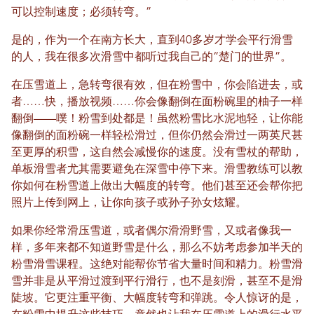
可以控制速度；必须转弯。”
是的，作为一个在南方长大，直到40多岁才学会平行滑雪
的人，我在很多次滑雪中都听过我自己的“楚门的世界”。
在压雪道上，急转弯很有效，但在粉雪中，你会陷进去，或
者……快，播放视频……你会像翻倒在面粉碗里的柚子一样
翻倒——噗！粉雪到处都是！虽然粉雪比水泥地轻，让你能
像翻倒的面粉碗一样轻松滑过，但你仍然会滑过一两英尺甚
至更厚的积雪，这自然会减慢你的速度。没有雪杖的帮助，
单板滑雪者尤其需要避免在深雪中停下来。滑雪教练可以教
你如何在粉雪道上做出大幅度的转弯。他们甚至还会帮你把
照片上传到网上，让你向孩子或孙子孙女炫耀。
如果你经常滑压雪道，或者偶尔滑滑野雪，又或者像我一
样，多年来都不知道野雪是什么，那么不妨考虑参加半天的
粉雪滑雪课程。这绝对能帮你节省大量时间和精力。粉雪滑
雪并非是从平滑过渡到平行滑行，也不是刻滑，甚至不是滑
陡坡。它更注重平衡、大幅度转弯和弹跳。令人惊讶的是，