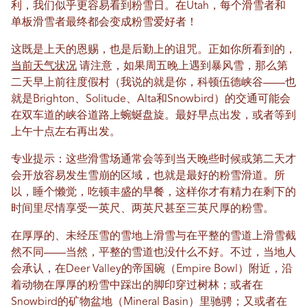
利，我们似乎更容易看到粉雪日。在Utah，每个滑雪者和
单板滑雪者最终都会变成粉雪爱好者！
这既是上天的恩赐，也是后勤上的诅咒。正如你所看到的，
当前天气状况
请注意，如果周五晚上遇到暴风雪，那么第
二天早上前往度假村（我说的就是你，科顿伍德峡谷——也
就是Brighton、Solitude、Alta和Snowbird）的交通可能会
在双车道的峡谷道路上蜿蜒盘旋。最好早点出发，或者等到
上午十点左右再出发。
专业提示：这些滑雪场通常会等到当天晚些时候或第二天才
会开放容易发生雪崩的区域，也就是最好的粉雪滑道。所
以，睡个懒觉，吃顿丰盛的早餐，这样你才有精力在剩下的
时间里尽情享受一英尺、两英尺甚至三英尺厚的粉雪。
在厚厚的、未经压雪的雪地上滑雪与在平整的雪道上滑雪截
然不同——当然，平整的雪道也没什么不好。不过，当地人
会承认，在Deer Valley的帝国碗（Empire Bowl）附近，沿
着动物在厚厚的粉雪中踩出的脚印穿过树林；或者在
Snowbird的矿物盆地（Mineral Basin）里驰骋；又或者在