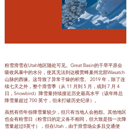
粉雪滑雪在Utah地区随处可见。Great Basin的干旱平原会
吸收风暴中的水分，使其无法到达横贯蜂巢州北部Wasatch
山脉的西缘。这导致了异常干燥的积雪。 2019 年，除了连
续七天之外，整个滑雪季（从 11 月到 5 月，或到 7 月 4
日，Snowbird）降雪量持续接近历史最高水平（该年终总
降雪量超过 700 英寸，但未打破历史纪录）。
虽然有些年份降雪量较少，但只有当地人会抱怨。其他地区
也会有粉雪日（粉雪日的定义各不相同，但大致是指一次降
雪量超过8英寸），但在Utah，由于滑雪场众多且交通便