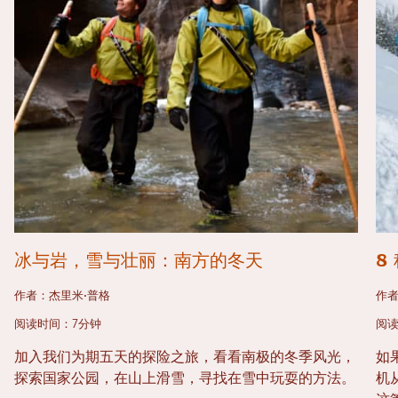
冰与岩，雪与壮丽：南方的冬天
8
作者：杰里米·普格
作
阅读时间：7分钟
阅读
加入我们为期五天的探险之旅，看看南极的冬季风光，
如
探索国家公园，在山上滑雪，寻找在雪中玩耍的方法。
机