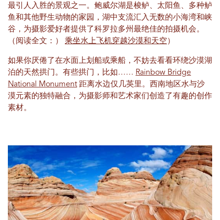
最引人入胜的景观之一。鲍威尔湖是梭鲈、太阳鱼、多种鲈
鱼和其他野生动物的家园，湖中支流汇入无数的小海湾和峡
谷，为摄影爱好者提供了科罗拉多州最绝佳的拍摄机会。
（阅读全文：）
乘坐水上飞机穿越沙漠和天空
）
如果你厌倦了在水面上划船或乘船，不妨去看看环绕沙漠湖
泊的天然拱门。有些拱门，比如……
Rainbow Bridge
National Monument
距离水边仅几英里。西南地区水与沙
漠元素的独特融合，为摄影师和艺术家们创造了有趣的创作
素材。