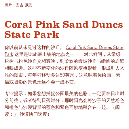
照片：安吉·佩恩
Coral Pink Sand Dunes
State Park
你以前从未见过这样的沙丘。
Coral Pink Sand Dunes State
Park
这里是Utah最上镜的地点之一——对比鲜明，从常绿
松树与粉色沙丘交相辉映，到柔软的缓坡沙丘与嶙峋的岩壁
相映成趣。这些不断变化的沙丘随风变换形状，形成引人入
胜的图案，每年可移动多达50英尺，这意味着你绘画、素
描或摄影的景色永远不会一成不变。
专业提示：如果您想捕捉公园最美的色彩，一定要在日出时
分前往，或者待到日落时分，那时阳光会将沙子的天然粉色
和橙色与沙漠背景的蓝色和紫色巧妙地融合在一起。（阅
读：）
沙漠快门速度
）