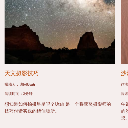
天文摄影技巧
沙
撰稿人：访问Utah
作者
阅读时间：3分钟
阅读
想知道如何拍摄星星吗？Utah 是一个将获奖摄影师的
午
技巧付诸实践的绝佳场所。
的
您