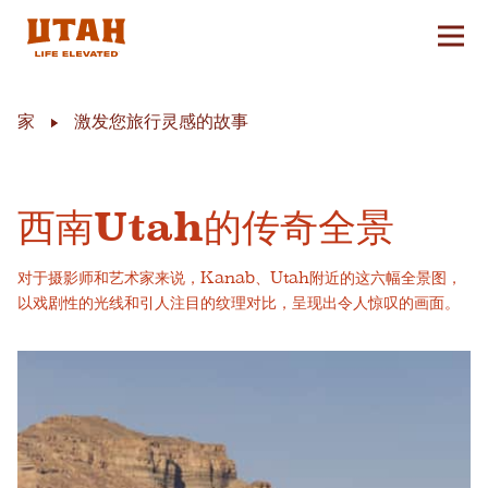
切换
Skip to content
家
激发您旅行灵感的故事
西南Utah的传奇全景
对于摄影师和艺术家来说，Kanab、Utah附近的这六幅全景图，
以戏剧性的光线和引人注目的纹理对比，呈现出令人惊叹的画面。