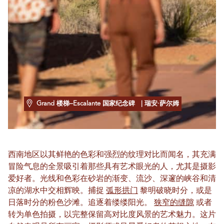
Grand 楼梯–Escalante 国家纪念碑
| 瑞安·萨尔姆
西南地区以其鲜艳的色彩和强烈的纹理对比而闻名，其充满
冒险气息的全景吸引着那些具有艺术眼光的人，尤其是摄影
爱好者。光线和色彩在砂岩的渐变、流沙、深邃的峡谷和清
凉的湖水中交相辉映。捕捉
弧形拱门
黎明破晓时分，或是
日落时分的粉色沙滩。追逐着缕缕阳光。
狭窄的缝隙
或者
转为单色拍摄，以完整保留高对比度风景的艺术魅力。这片