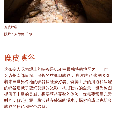
鹿皮峡谷
照片：安德鲁·伯尔
鹿皮峡谷
这条令人叹为观止的峡谷是Utah中最独特的地区之一。作
为该州南部最深、最长的狭缝型峡谷，
鹿皮峡谷
这里吸引
着来自世界各地的峡谷探险爱好者。蜿蜒曲折的河道和深邃
的峡谷造就了变幻莫测的光影，构成壮丽的全景，也为构图
提供了丰富的灵感。想要获得完整的体验，你需要预留几天
时间，背起行囊，跋涉过齐膝深的溪水，探索构成巴克斯金
峡谷的粉色和橙色岩壁。