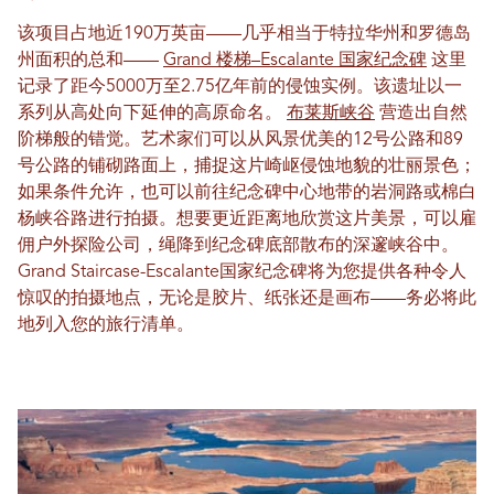
该项目占地近190万英亩——几乎相当于特拉华州和罗德岛
州面积的总和——
Grand 楼梯–Escalante 国家纪念碑
这里
记录了距今5000万至2.75亿年前的侵蚀实例。该遗址以一
系列从高处向下延伸的高原命名。
布莱斯峡谷
营造出自然
阶梯般的错觉。艺术家们可以从风景优美的12号公路和89
号公路的铺砌路面上，捕捉这片崎岖侵蚀地貌的壮丽景色；
如果条件允许，也可以前往纪念碑中心地带的岩洞路或棉白
杨峡谷路进行拍摄。想要更近距离地欣赏这片美景，可以雇
佣户外探险公司，绳降到纪念碑底部散布的深邃峡谷中。
Grand Staircase-Escalante国家纪念碑将为您提供各种令人
惊叹的拍摄地点，无论是胶片、纸张还是画布——务必将此
地列入您的旅行清单。