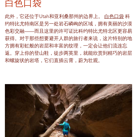
白色口袋
此外，它还位于Utah和亚利桑那州的边界上。
白色口袋
科
约特比尤特南区是另一处岩石嶙峋的区域，拥有美丽的沙漠
色彩交融——而且这里的许可证比科约特比尤特北区更容易
获得。对于那些想要避开人群的旅行者来说，这片特别的地
方拥有彩虹般的岩层和丰富的纹理，一定会让他们流连忘
返。穿上你的登山鞋，徒步两英里，就能欣赏到精巧的岩层
和螺旋状的岩塔，它们直插云霄，蔚为壮观。