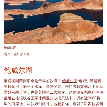
鲍威尔湖
照片：瑞安·萨尔姆
鲍威尔湖
谁说美国西南部全是干旱的沙漠？
鲍威尔湖
鲍威尔湖是科
罗拉多河上的一个水库，是划船者、垂钓者和其他水上运动
爱好者的天堂，也是美国第二大水库。这片波光粼粼的湖泊
坐落在格伦峡谷国家休闲区的沙漠景观中，拥有近2000英
里的海岸线，从沙滩到峡谷，地貌多样，造就了科罗拉多州