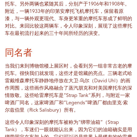
托车。另外两辆也紧随其后，分别产于1906年和1908年。
附近，一辆1933年的印第安摩托飞机摩托车，保留着原
漆，与一辆外观更现代、车身更笨重的摩托车形成了鲜明的
对比。来回比较这两辆车，令人印象深刻，展现了这些摩托
车在最初流行起来的三十年间所经历的演变。
同名者
当我们来到博物馆楼上展区时，会看到另一组非常古老的摩
托车。很快我们就发现，这些才是馆藏的亮点。三辆老式哈
雷戴维森摩托车静静地停放在大卫·乌尔（David Uhl）的画
作周围，这些画作风格融合了蒸汽朋克和对美国摩托车的深
情致敬。这些哈雷摩托车是“Strap Tank”系列，与附近一家
啤酒厂同名，这家啤酒厂和“Legends”啤酒厂都由里克·索
尔兹伯里（Rick Salisbury）所有。
这些令人印象深刻的摩托车被称为“绑带油箱”（Strap
Tank），车迷们一眼就能认出来，因为它们的油箱确实是用