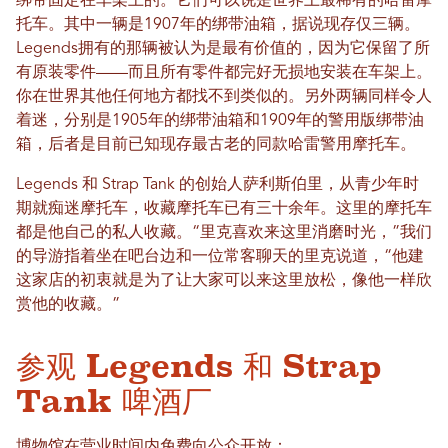
绑带固定在车架上的。它们可以说是世界上最稀有的哈雷摩
托车。其中一辆是1907年的绑带油箱，据说现存仅三辆。
Legends拥有的那辆被认为是最有价值的，因为它保留了所
有原装零件——而且所有零件都完好无损地安装在车架上。
你在世界其他任何地方都找不到类似的。另外两辆同样令人
着迷，分别是1905年的绑带油箱和1909年的警用版绑带油
箱，后者是目前已知现存最古老的同款哈雷警用摩托车。
Legends 和 Strap Tank 的创始人萨利斯伯里，从青少年时
期就痴迷摩托车，收藏摩托车已有三十余年。这里的摩托车
都是他自己的私人收藏。“里克喜欢来这里消磨时光，”我们
的导游指着坐在吧台边和一位常客聊天的里克说道，“他建
这家店的初衷就是为了让大家可以来这里放松，像他一样欣
赏他的收藏。”
参观 Legends 和 Strap
Tank 啤酒厂
博物馆在营业时间内免费向公众开放：