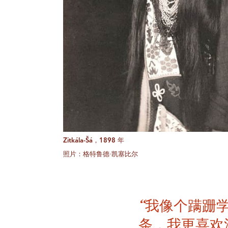
Zitkála-Šá，1898 年
照片：格特鲁德·凯塞比尔
“我像个蹒跚
条，我更喜欢