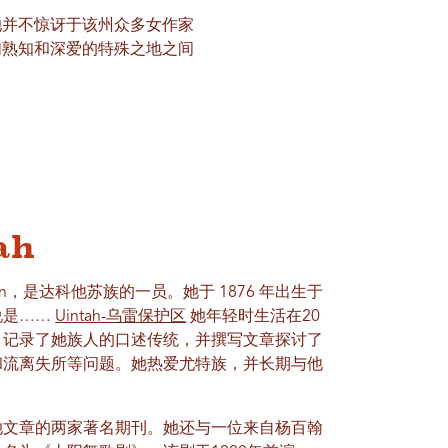
她并不惊讶于该州众多女作家
们熟知和深爱的特殊之地之间
ah
ns Bonnin，是达科他苏族的一员。她于 1876 年出生于
说是……
Uintah-乌雷保护区
她年轻时生活在20
，记录了她族人的口述传统，并撰写文章探讨了
和流离失所等问题。她热爱尤特族，并长期与他
她文章的两家著名期刊。她还与一位来自杨百翰