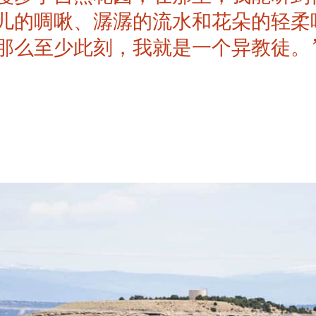
儿的啁啾、潺潺的流水和花朵的轻柔
那么至少此刻，我就是一个异教徒。