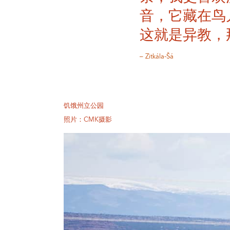
音，它藏在鸟
这就是异教，
– Zitkála-Šá
饥饿州立公园
照片：CMK摄影