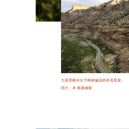
九英里峡谷位于崎岖偏远的布克悬崖。
照片：本·格莱姆斯