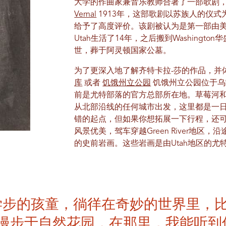
大学的作曲家兼音乐教师合著了一部歌剧，
Vernal
1913年，这部歌剧以苏族人的仪
给予了高度评价。该剧被认为是第一部由美
Utah生活了14年，之后搬到Washingt
世，葬于阿灵顿国家公墓。
为了更深入地了解齐特卡拉-莎的作品，并体
库
或者
饥饿州立公园
饥饿州立公园位于乌
前是尤特部落的官方总部所在地。草莓河
从北部沿线的任何城市出发，这里都是一
错的起点，但如果你想拓展一下行程，还
风景优美，驾车穿越Green River地
的史前岩画。这些岩画是由Utah地区的
学步的孩童，徜徉在奇妙的世界里，
漫步于自然花园，在那里，我能听到