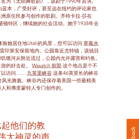
名为《太阳舞歌剧》，该剧于1990年首演。
式为蓝本，广受好评，甚至远在纽约的评论家也
洲原住民参与创作的歌剧。齐特卡拉-莎在
on华盛顿特区，继续她的社会活动。她于1938年去
验她居住地Utah的风景，您可以访问
草莓水
雷印第安保留地内。公园靠近尤特镇，该镇目
和饥饿河从附近流过，公园内允许露营和钓鱼。
日游的好去处。
Wasatch 前部
这个地点是个不
可以访问……
九英里峡谷
这条46英里长的峡谷
区，沿途风光旖旎。峡谷内还保存着美国一些最精美
尤特人和弗里蒙特人专门创作的。
比起他们的教
伟大神灵的声