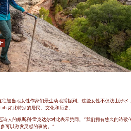
什
处，往往被当地女性作家们最生动地捕捉到。这些女性不仅跋山涉
tah 如此特别的居民、文化和历史。
州桂冠诗人的佩斯利·雷克达尔对此表示赞同。“我们拥有悠久的诗
多可以激发灵感的事物。”