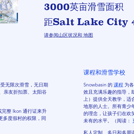
3000英亩滑雪面积
距Salt Lake City
请参阅山区状况和
地图
课程和滑雪学校
享受无限次滑雪，无日期
Snowbasin 的
课程
为各
、亲友折扣票、太阳谷
效且充满乐趣的指导，
上）提供全天教学，适
地形的人士。所有青少年课
完整 Ikon 通行证来升
的理念，让孩子们在欢
地和更多度假村的权限，同
未有的水平。（阅读：
私人定制、多日和多周