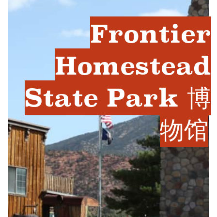
Frontier
Homestead
State Park 博
物馆