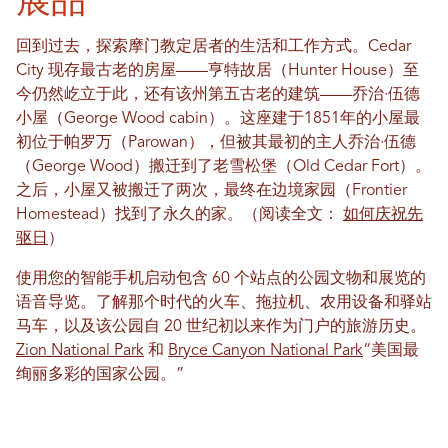
回到过去，探索摩门教定居者的生活和工作方式。Cedar
City 现存最古老的房屋——亨特故居（Hunter House）至
今仍然屹立于此，还有该州第五古老的建筑——乔治·伍德
小屋（George Wood cabin）。这座建于1851年的小屋最
初位于帕罗万（Parowan），但被其最初的主人乔治·伍德
（George Wood）搬迁到了老雪松堡（Old Cedar Fort）。
之后，小屋又被搬迁了两次，最终在边境家园（Frontier
Homestead）找到了永久的家。（阅读全文：
如何庆祝先
驱日
）
使用您的智能手机启动包含 60 个站点的公园文物和展览的
语音导览。了解那个时代的火车、拖拉机、农用设备和驿站
马车，以及该公园自 20 世纪初以来作为门户的旅游历史。
Zion National Park
和
Bryce Canyon National Park
“美国最
绚丽多彩的国家公园。”