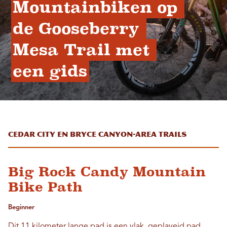
Mountainbiken op 
de Gooseberry 
Mesa Trail met 
een gids
Cedar City en Bryce Canyon-Area Trails
Big Rock Candy Mountain
Bike Path
Beginner
Dit 11 kilometer lange pad is een vlak, geplaveid pad,