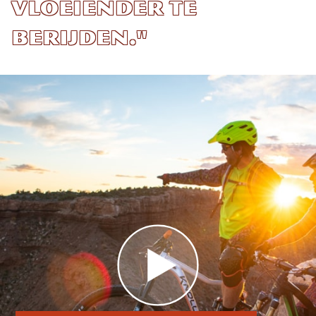
vloeiender te
berijden."