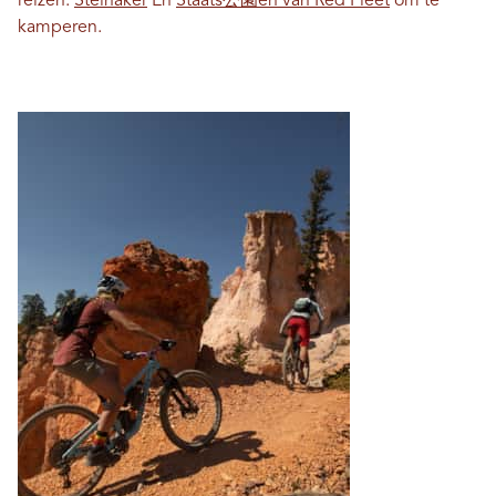
reizen.
Steinaker
En
Staats公園en van Red Fleet
om te
kamperen.