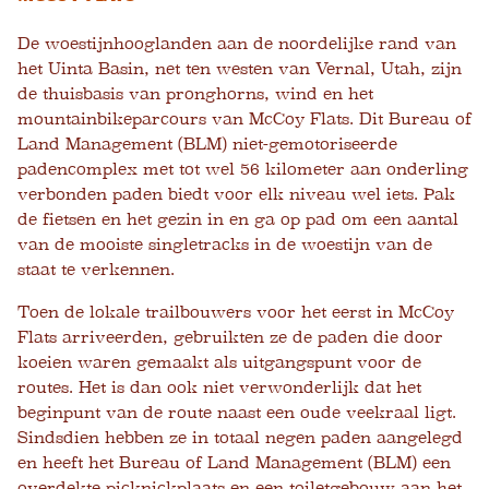
De woestijnhooglanden aan de noordelijke rand van
het Uinta Basin, net ten westen van Vernal, Utah, zijn
de thuisbasis van pronghorns, wind en het
mountainbikeparcours van McCoy Flats. Dit Bureau of
Land Management (BLM) niet-gemotoriseerde
padencomplex met tot wel 56 kilometer aan onderling
verbonden paden biedt voor elk niveau wel iets. Pak
de fietsen en het gezin in en ga op pad om een ​​aantal
van de mooiste singletracks in de woestijn van de
staat te verkennen.
Toen de lokale trailbouwers voor het eerst in McCoy
Flats arriveerden, gebruikten ze de paden die door
koeien waren gemaakt als uitgangspunt voor de
routes. Het is dan ook niet verwonderlijk dat het
beginpunt van de route naast een oude veekraal ligt.
Sindsdien hebben ze in totaal negen paden aangelegd
en heeft het Bureau of Land Management (BLM) een
overdekte picknickplaats en een toiletgebouw aan het