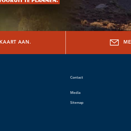
vooruit te plannen.
NKAART AAN.
ME
Contact
Media
Sitemap