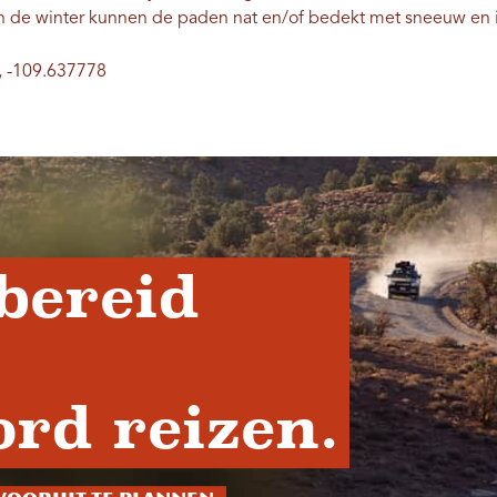
n de winter kunnen de paden nat en/of bedekt met sneeuw en ij
, -109.637778
bereid
rd reizen.