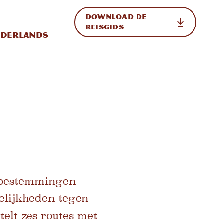
DOWNLOAD DE
p de site
ternationale weergave in-/uitschakelen
REISGIDS
derlands
e bestemmingen
elijkheden tegen
lt zes routes met