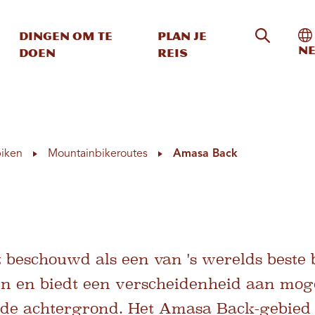
Zoeken o
In
Dingen om te
Plan je
Ne
doen
reis
iken
Mountainbikeroutes
Amasa Back
beschouwd als een van 's werelds best
n en biedt een verscheidenheid aan mog
 achtergrond. Het Amasa Back-gebied te