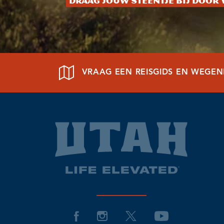
Draag jouw steentje bij door 
VRAAG EEN REISGIDS EN WEGE