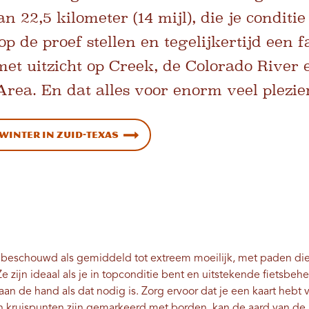
an 22,5 kilometer (14 mijl), die je conditie
p de proef stellen en tegelijkertijd een f
et uitzicht op Creek, de Colorado River 
rea. En dat alles voor enorm veel plezier
winter in Zuid-Texas
 beschouwd als gemiddeld tot extreem moeilijk, met paden di
Ze zijn ideaal als je in topconditie bent en uitstekende fietsbeh
an de hand als dat nodig is. Zorg ervoor dat je een kaart hebt v
n kruispunten zijn gemarkeerd met borden, kan de aard van de 