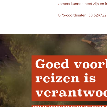
zomers kunnen heet zijn en i
GPS-coördinaten: 38.529722
Goed voor
reizen is
verantwoo