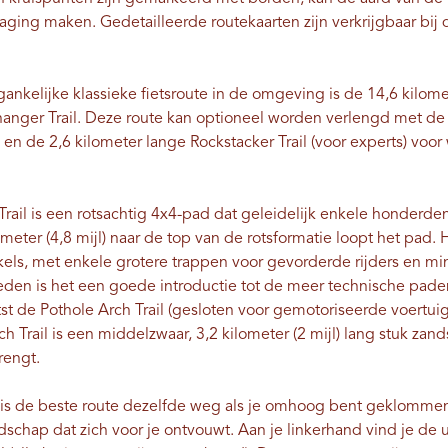
ging maken. Gedetailleerde routekaarten zijn verkrijgbaar bij d
ankelijke klassieke fietsroute in de omgeving is de 14,6 kilom
anger Trail. Deze route kan optioneel worden verlengd met de 
 en de 2,6 kilometer lange Rockstacker Trail (voor experts) voor
ail is een rotsachtig 4x4-pad dat geleidelijk enkele honderd
ometer (4,8 mijl) naar de top van de rotsformatie loopt het pad
kels, met enkele grotere trappen voor gevorderde rijders en mi
eden is het een goede introductie tot de meer technische pade
litst de Pothole Arch Trail (gesloten voor gemotoriseerde voertu
ch Trail is een middelzwaar, 3,2 kilometer (2 mijl) lang stuk za
rengt.
, is de beste route dezelfde weg als je omhoog bent geklomme
dschap dat zich voor je ontvouwt. Aan je linkerhand vind je de