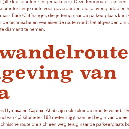
l (alle kruispunten zijn gemarkeerd). Deze terugroutes zijn een
 kilometer lange route voor gevorderden die je over gladde en
Amasa Back/Cliffhanger, die je terug naar de parkeerplaats ku
 en de technische en veeleisende route wordt het afgeraden om 
rte diamant) te nemen.
wandelroute
geving van
sa
s Hymasa en Captain Ahab zijn ook zeker de moeite waard. Hy
tand van 4,3 kilometer 183 meter stijgt naar het begin van de e
technische route die zich een weg terug naar de parkeerplaats b