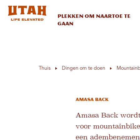
Plekken om naartoe te
gaan
Skip to content
Thuis
Dingen om te doen
Mountainb
Amasa Back
Amasa Back wordt 
voor mountainbike
een adembenemende