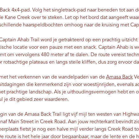
Back 4x4-pad. Volg het singletrack-pad naar beneden tot aan d
 Kane Creek over te steken. Let op het bord dat aangeeft waar
rschillende haarspeldbochten omhoog naar de kruising met Cap
Captain Ahab Trail word je getrakteerd op een prachtig uitzich
stische locatie voor een pauze met een snack. Captain Ahab is 
limt om vervolgens 480 meter af te dalen. De route vereist tec
r rotsachtige plateaus en langs steile kliffen, dus zorg ervoor d
 met het verkennen van de wandelpaden van de
Amasa Back
Ve
uitdagingen die kenmerkend zijn voor woestijnrijden, evena
het prachtige landschap. Als je uithoudingsvermogen hebt en o
l je dit gebied zeer waarderen.
gin van de Amasa Back Trail ligt vijf mijl ten westen van High
af Main Street in Creek Road. Aan jouw rechterkant bevindt z
erplaats fietst je nog een halve mijl verder langs Creek Road tot
 route is het hele jaar door begaanbaar, maar de lente en de he