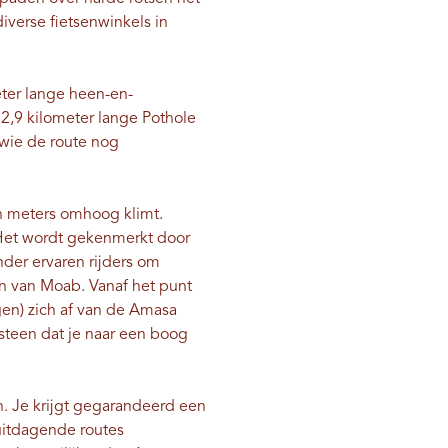
iverse fietsenwinkels in
eter lange heen-en-
2,9 kilometer lange Pothole
 wie de route nog
en meters omhoog klimt.
. Het wordt gekenmerkt door
nder ervaren rijders om
n van Moab. Vanaf het punt
igen) zich af van de Amasa
ndsteen dat je naar een boog
n. Je krijgt gegarandeerd een
 uitdagende routes