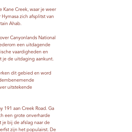
e Kane Creek, waar je weer
 Hymasa zich afsplitst van
tain Ahab.
t over Canyonlands National
wederom een ​​uitdagende
hnische vaardigheden en
at je de uitdaging aankunt.
rken dit gebied en word
ls adembenemende
ver uitstekende
way 191 aan Creek Road. Ga
ich een grote onverharde
 je bij de afslag naar de
rfst zijn het populairst. De