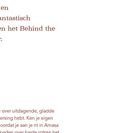
 en
antastisch
en het Behind the
.
e over uitdagende, gladde
eersing hebt. Ken je eigen
oordat je aan je rit in Amasa
paden over harde rotsen het