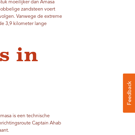
 stuk moeilijker dan Amasa
 hobbelige zandsteen voert
nt volgen. Vanwege de extreme
de 3,9 kilometer lange
s in
masa is een technische
enrichtingsroute Captain Ahab
aant.