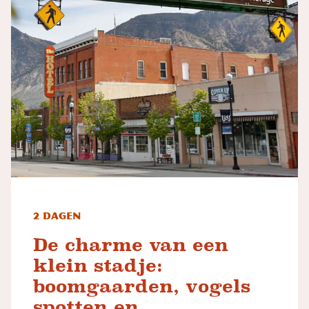
2 dagen
De charme van een
klein stadje:
boomgaarden, vogels
spotten en