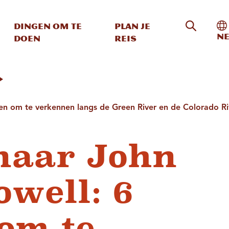
Zoeken o
In
Dingen om te
Plan je
Ne
doen
reis
en om te verkennen langs de Green River en de Colorado Ri
naar John
owell: 6
om te