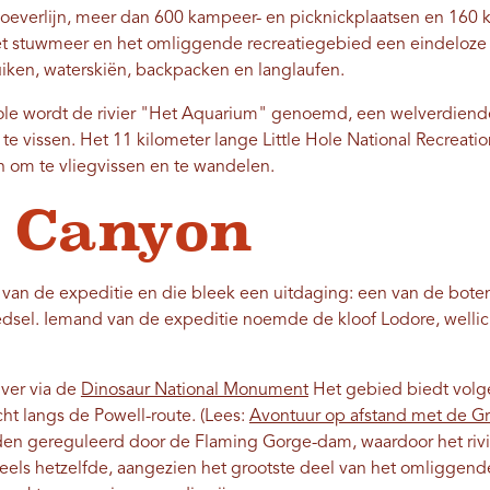
 oeverlijn, meer dan 600 kampeer- en picknickplaatsen en 160 
 stuwmeer en het omliggende recreatiegebied een eindeloze re
iken, waterskiën, backpacken en langlaufen.
ole wordt de rivier "Het Aquarium" genoemd, een welverdiende
te vissen. Het 11 kilometer lange Little Hole National Recreation
n om te vliegvissen en te wandelen.
 Canyon
f van de expeditie en die bleek een uitdaging: een van de bot
oedsel. Iemand van de expeditie noemde de kloof Lodore, welli
iver via de
Dinosaur National Monument
Het gebied biedt vol
cht langs de Powell-route. (Lees:
Avontuur op afstand met de Gr
n gereguleerd door de Flaming Gorge-dam, waardoor het rivie
eels hetzelfde, aangezien het grootste deel van het omliggende 