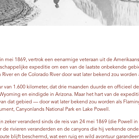
, in mei 1869, vertrok een eenarmige veteraan uit de Amerikaa
happelijke expeditie om een ​​van de laatste onbekende gebi
n River en de Colorado River door wat later bekend zou worden
r van 1.600 kilometer, dat drie maanden duurde en officieel d
Wyoming en eindigde in Arizona. Maar het hart van de expediti
n dat gebied — door wat later bekend zou worden als Flaming
ument, Canyonlands National Park en Lake Powell.
jn zeker veranderd sinds de reis van 24 mei 1869 (die Powell i
e rivieren veranderden en de canyons die hij verkende onder
oute blijft beschermd, wat een ruig en wild avontuur garandeer