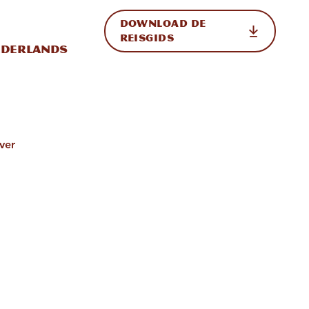
DOWNLOAD DE
p de site
ternationale weergave in-/uitschakelen
REISGIDS
derlands
ver