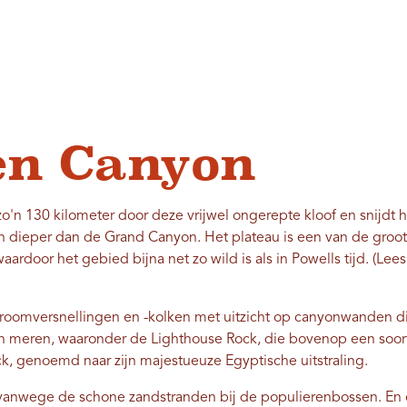
en Canyon
zo'n 130 kilometer door deze vrijwel ongerepte kloof en snijdt 
 dieper dan de Grand Canyon. Het plateau is een van de gro
ardoor het gebied bijna net zo wild is als in Powells tijd. (Lees
stroomversnellingen en -kolken met uitzicht op canyonwanden d
meren, waaronder de Lighthouse Rock, die bovenop een soort tr
ck, genoemd naar zijn majestueuze Egyptische uitstraling.
 vanwege de schone zandstranden bij de populierenbossen. En e