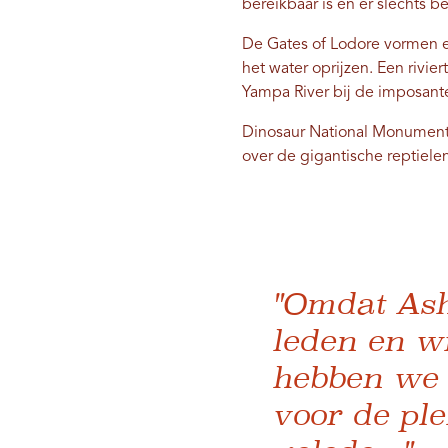
bereikbaar is en er slechts b
De Gates of Lodore vormen 
het water oprijzen. Een rivi
Yampa River bij de imposant
Dinosaur National Monument
over de gigantische reptielen
"Omdat Ash
leden en w
hebben we 
voor de ple