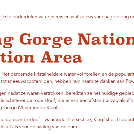
ijkste onderdelen van zijn reis en wat ze ons vandaag de dag 
g Gorge Natio
tion Area
d
Het beroemde kristalheldere water vol forellen en de populari
aren tot sneeuwscooterrijden, hebben hun naam te danken aan Pow
gen nadat ze waren vertrokken, bereikten ze het huidige gebi
 schitterende rode kloof, die er van een afstand uitzag alsof h
g Gorge (Vlammende Kloof).
die beroemde kloof – waaronder Horseshoe, Kingfisher, Hideout
e uit als vóór de aanleg van de dam.