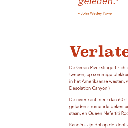
geleden."
– John Wesley Powell
Verlat
De Green River slingert zich 
tweeën, op sommige plekken
in het Amerikaanse westen, wa
Desolation Canyon
.)
De rivier kent meer dan 60 
geleden stromende beken en 
staan, en Queen Nefertiti Ro
Kanoërs zijn dol op de kloof