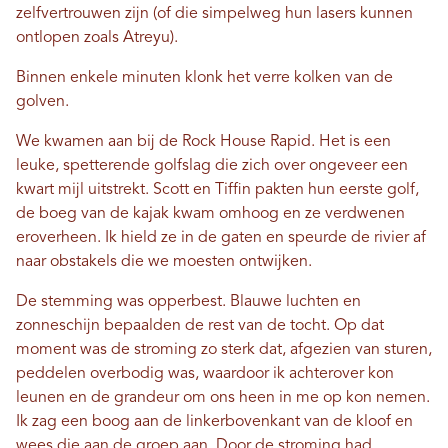
zelfvertrouwen zijn (of die simpelweg hun lasers kunnen
ontlopen zoals Atreyu).
Binnen enkele minuten klonk het verre kolken van de
golven.
We kwamen aan bij de Rock House Rapid. Het is een
leuke, spetterende golfslag die zich over ongeveer een
kwart mijl uitstrekt. Scott en Tiffin pakten hun eerste golf,
de boeg van de kajak kwam omhoog en ze verdwenen
eroverheen. Ik hield ze in de gaten en speurde de rivier af
naar obstakels die we moesten ontwijken.
De stemming was opperbest. Blauwe luchten en
zonneschijn bepaalden de rest van de tocht. Op dat
moment was de stroming zo sterk dat, afgezien van sturen,
peddelen overbodig was, waardoor ik achterover kon
leunen en de grandeur om ons heen in me op kon nemen.
Ik zag een boog aan de linkerbovenkant van de kloof en
wees die aan de groep aan. Door de stroming had