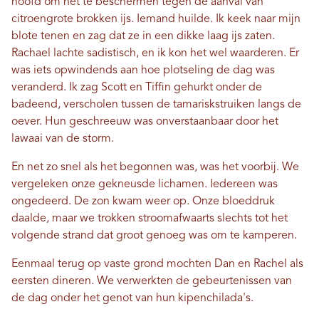
hoofd om het te beschermen tegen de aanval van
citroengrote brokken ijs. Iemand huilde. Ik keek naar mijn
blote tenen en zag dat ze in een dikke laag ijs zaten.
Rachael lachte sadistisch, en ik kon het wel waarderen. Er
was iets opwindends aan hoe plotseling de dag was
veranderd. Ik zag Scott en Tiffin gehurkt onder de
badeend, verscholen tussen de tamariskstruiken langs de
oever. Hun geschreeuw was onverstaanbaar door het
lawaai van de storm.
En net zo snel als het begonnen was, was het voorbij. We
vergeleken onze gekneusde lichamen. Iedereen was
ongedeerd. De zon kwam weer op. Onze bloeddruk
daalde, maar we trokken stroomafwaarts slechts tot het
volgende strand dat groot genoeg was om te kamperen.
Eenmaal terug op vaste grond mochten Dan en Rachel als
eersten dineren. We verwerkten de gebeurtenissen van
de dag onder het genot van hun kipenchilada's.