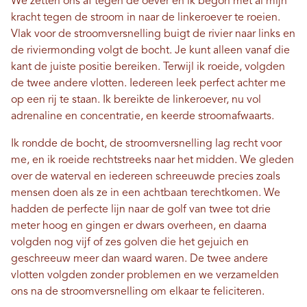
We zetten ons af tegen de oever en ik begon met al mijn
kracht tegen de stroom in naar de linkeroever te roeien.
Vlak voor de stroomversnelling buigt de rivier naar links en
de riviermonding volgt de bocht. Je kunt alleen vanaf die
kant de juiste positie bereiken. Terwijl ik roeide, volgden
de twee andere vlotten. Iedereen leek perfect achter me
op een rij te staan. Ik bereikte de linkeroever, nu vol
adrenaline en concentratie, en keerde stroomafwaarts.
Ik rondde de bocht, de stroomversnelling lag recht voor
me, en ik roeide rechtstreeks naar het midden. We gleden
over de waterval en iedereen schreeuwde precies zoals
mensen doen als ze in een achtbaan terechtkomen. We
hadden de perfecte lijn naar de golf van twee tot drie
meter hoog en gingen er dwars overheen, en daarna
volgden nog vijf of zes golven die het gejuich en
geschreeuw meer dan waard waren. De twee andere
vlotten volgden zonder problemen en we verzamelden
ons na de stroomversnelling om elkaar te feliciteren.