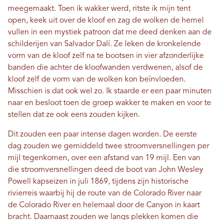
meegemaakt. Toen ik wakker werd, ritste ik mijn tent
open, keek uit over de kloof en zag de wolken de hemel
vullen in een mystiek patroon dat me deed denken aan de
schilderijen van Salvador Dalí. Ze leken de kronkelende
vorm van de kloof zelf na te bootsen in vier afzonderlijke
banden die achter de kloofwanden verdwenen, alsof de
kloof zelf de vorm van de wolken kon beïnvloeden.
Misschien is dat ook wel zo. Ik staarde er een paar minuten
naar en besloot toen de groep wakker te maken en voor te
stellen dat ze ook eens zouden kijken.
Dit zouden een paar intense dagen worden. De eerste
dag zouden we gemiddeld twee stroomversnellingen per
mijl tegenkomen, over een afstand van 19 mijl. Een van
die stroomversnellingen deed de boot van John Wesley
Powell kapseizen in juli 1869, tijdens zijn historische
rivierreis waarbij hij de route van de Colorado River naar
de Colorado River en helemaal door de Canyon in kaart
bracht. Daarnaast zouden we langs plekken komen die