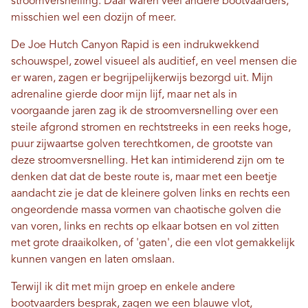
stroomversnelling. Daar waren veel andere bootvaarders,
misschien wel een dozijn of meer.
De Joe Hutch Canyon Rapid is een indrukwekkend
schouwspel, zowel visueel als auditief, en veel mensen die
er waren, zagen er begrijpelijkerwijs bezorgd uit. Mijn
adrenaline gierde door mijn lijf, maar net als in
voorgaande jaren zag ik de stroomversnelling over een
steile afgrond stromen en rechtstreeks in een reeks hoge,
puur zijwaartse golven terechtkomen, de grootste van
deze stroomversnelling. Het kan intimiderend zijn om te
denken dat dat de beste route is, maar met een beetje
aandacht zie je dat de kleinere golven links en rechts een
ongeordende massa vormen van chaotische golven die
van voren, links en rechts op elkaar botsen en vol zitten
met grote draaikolken, of 'gaten', die een vlot gemakkelijk
kunnen vangen en laten omslaan.
Terwijl ik dit met mijn groep en enkele andere
bootvaarders besprak, zagen we een blauwe vlot,