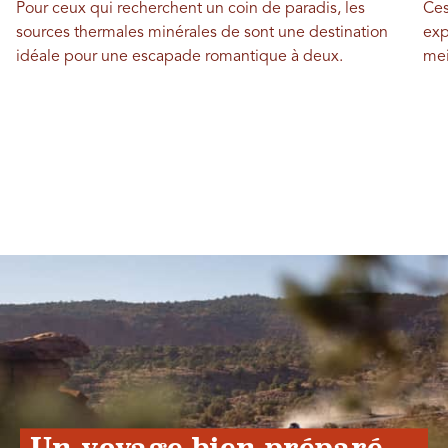
Pour ceux qui recherchent un coin de paradis, les
Ces
sources thermales minérales de sont une destination
exp
idéale pour une escapade romantique à deux.
mei
Un voyage bien préparé