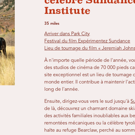
célèbre Sundanc
Institute
35 miles
Arriver dans Park City
Festival du film Expérimentez Sundance
Lieu de tournage du film « Jeremiah John
À n'importe quelle période de l'année, v
des studios de cinéma de 70 000 pieds carré
site exceptionnel est un lieu de tournage 
monde entier. Il contribue à maintenir l'
long de l'année.
Ensuite, dirigez-vous vers le sud jusqu'à
S
de là, découvrez un charmant domaine skiab
des activités familiales inoubliables aux b
remontées mécaniques ou la célèbre tyrol
halte au refuge Bearclaw, perché au somm