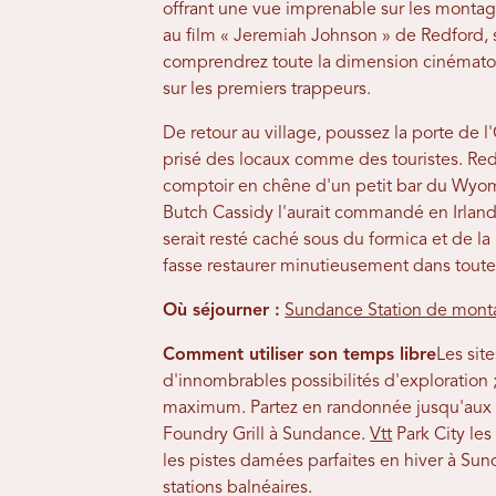
offrant une vue imprenable sur les montag
au film « Jeremiah Johnson » de Redford, s
comprendrez toute la dimension cinématog
sur les premiers trappeurs.
De retour au village, poussez la porte de l'O
prisé des locaux comme des touristes. Red
comptoir en chêne d'un petit bar du Wyomi
Butch Cassidy l'aurait commandé en Irlande e
serait resté caché sous du formica et de l
fasse restaurer minutieusement dans toute
Où séjourner :
Sundance Station de mon
Comment utiliser son temps libre
Les sit
d'innombrables possibilités d'exploration ;
maximum. Partez en randonnée jusqu'aux c
Foundry Grill à Sundance.
Vtt
Park City les 
les pistes damées parfaites en hiver à Su
stations balnéaires.