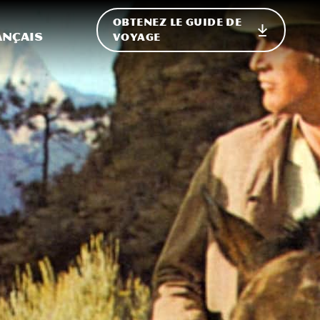
OBTENEZ LE GUIDE DE
ur le site
ler vers l'international
ançais
VOYAGE