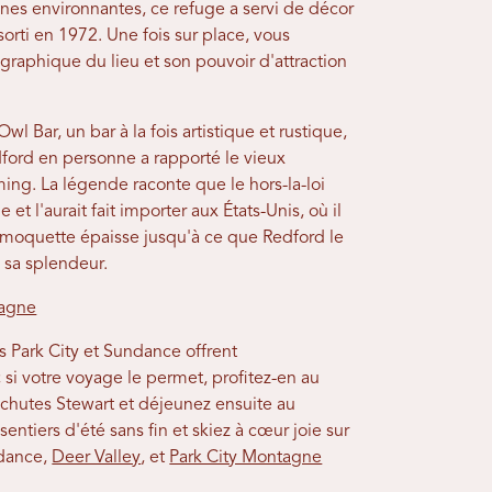
nes environnantes, ce refuge a servi de décor
orti en 1972. Une fois sur place, vous
raphique du lieu et son pouvoir d'attraction
wl Bar, un bar à la fois artistique et rustique,
ford en personne a rapporté le vieux
ng. La légende raconte que le hors-la-loi
t l'aurait fait importer aux États-Unis, où il
a moquette épaisse jusqu'à ce que Redford le
 sa splendeur.
tagne
es Park City et Sundance offrent
 si votre voyage le permet, profitez-en au
hutes Stewart et déjeunez ensuite au
sentiers d'été sans fin et skiez à cœur joie sur
ndance,
Deer Valley
, et
Park City Montagne