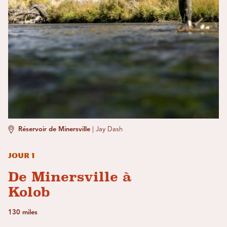
Réservoir de Minersville
|
Jay Dash
Jour 1
De Minersville à
Kolob
130 miles