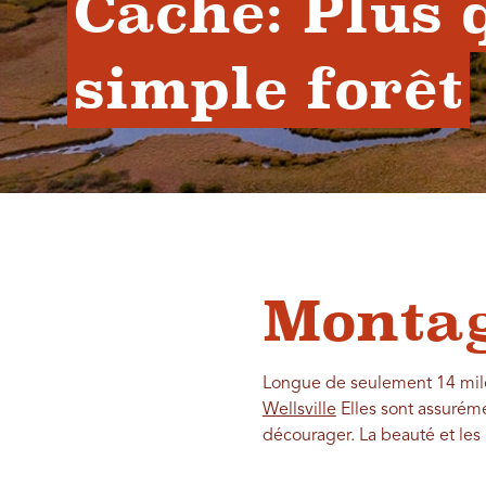
Cache: Plus q
simple forêt
Montag
Longue de seulement 14 miles
Wellsville
Elles sont assurém
décourager. La beauté et le