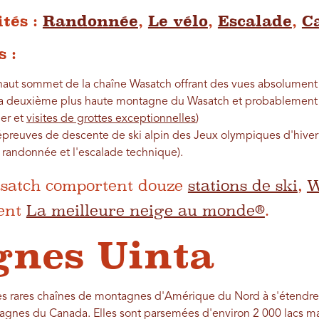
ités :
Randonnée
,
Le vélo
,
Escalade
,
C
 :
haut sommet de la chaîne Wasatch offrant des vues absolument
a deuxième plus haute montagne du Wasatch et probablement la
ier et
visites de grottes exceptionnelles
)
preuves de descente de ski alpin des Jeux olympiques d'hive
 randonnée et l'escalade technique).
satch comportent douze
stations de ski
,
W
tent
La meilleure neige au monde®
.
nes Uinta
es rares chaînes de montagnes d'Amérique du Nord à s'étendre d'
agnes du Canada. Elles sont parsemées d'environ 2 000 lacs mag