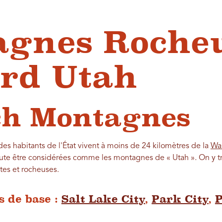
gnes Roche
rd Utah
ch Montagnes
es habitants de l'État vivent à moins de 24 kilomètres de la
Wa
te être considérées comme les montagnes de « Utah ». On y t
tes et rocheuses.
 de base :
Salt Lake City
,
Park City
,
P