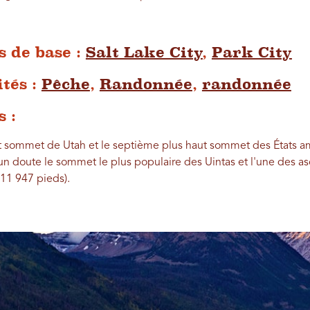
 de base :
Salt Lake City
,
Park City
ités :
Pêche
,
Randonnée
,
randonnée
 :
ut sommet de Utah et le septième plus haut sommet des États am
n doute le sommet le plus populaire des Uintas et l'une des asc
 11 947 pieds).